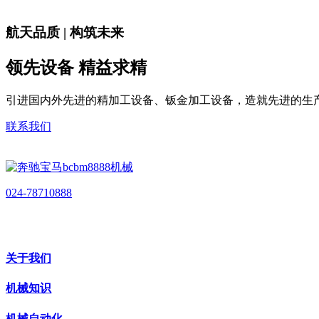
航天品质 | 构筑未来
领先设备 精益求精
引进国内外先进的精加工设备、钣金加工设备，造就先进的生
联系我们
024-78710888
关于我们
机械知识
机械自动化