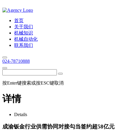
首页
关于我们
机械知识
机械自动化
联系我们
024-78710888
按Enter键搜索或按ESC键取消
详情
Details
成渝钣金行业供需协同对接勾当签约超58亿元