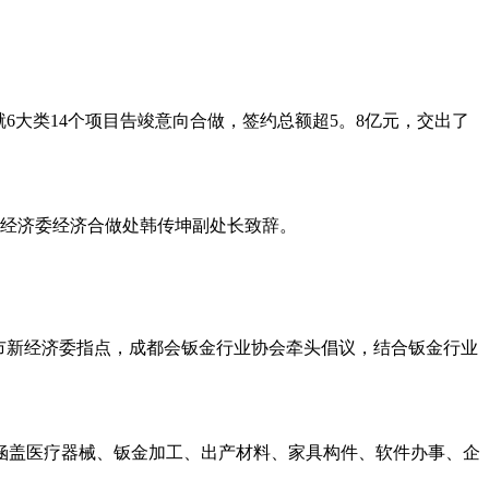
6大类14个项目告竣意向合做，签约总额超5。8亿元，交出了
新经济委经济合做处韩传坤副处长致辞。
局市新经济委指点，成都会钣金行业协会牵头倡议，结合钣金行业
涵盖医疗器械、钣金加工、出产材料、家具构件、软件办事、企