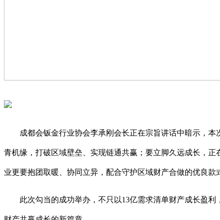
成都会钣金行业协会李承刚会长正在宗旨讲话中暗示，本次勾
青机缘，打破区域壁垒、实现链通共赢；要立脚久远成长，正
业更要抱团取暖、协同立异，配合守护区域财产合做的优良款
此次勾当的成功举办，不只以13亿需求清单财产成长盈利，
财产共赢成长的新篇章。