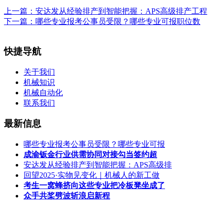
上一篇：
安达发从经验排产到智能把握：APS高级排产工程
下一篇：
哪些专业报考公事员受限？哪些专业可报职位数
快捷导航
关于我们
机械知识
机械自动化
联系我们
最新信息
哪些专业报考公事员受限？哪些专业可报
成渝钣金行业供需协同对接勾当签约超
安达发从经验排产到智能把握：APS高级排
回望2025·实物见变化｜机械人的新工做
考生一窝蜂挤向这些专业把冷板凳坐成了
众手共桨劈波斩浪启新程