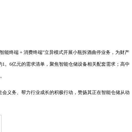
“智能终端 + 消费终端”立异模式开展小瓶拆酒曲停业务，为财产
约1。6亿元的需求清单，聚焦智能仓储设备相关配套需求；高中
业。
会义务、帮力行业成长的积极行动，赞扬其正在智能仓储从动