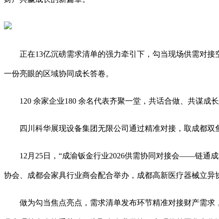
正在13亿沉磅需求清单的强力牵引下，勾当现场供需对接空气
一份亮眼的区域协同成长答卷。
120 余家企业180 余名代表齐聚一堂，共话合做、共谋
四川科华展现设备集团无限公司通过精准对接，取成都双鱼
12月25日，“成渝钣金行业2026供需协同对接会——链
协会、成都会家具行业商会配合举办，成都高新医疗器械立异
做为勾当焦点亮点，需求清单发布环节精准对接财产需求，现