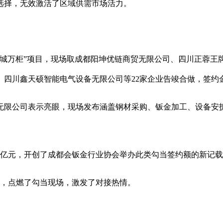
选择，无效激活了区域供需市场活力。
万柜”项目，现场取成都阳坤优链商贸无限公司、四川正蓉王牌
四川鑫天硕智能电气设备无限公司等22家企业告竣合做，签约
公司表示亮眼，现场发布涵盖钢材采购、钣金加工、设备安拆、
8亿元，开创了成都会钣金行业协会举办此类勾当签约额的新记
单，点燃了勾当现场，激发了对接热情。