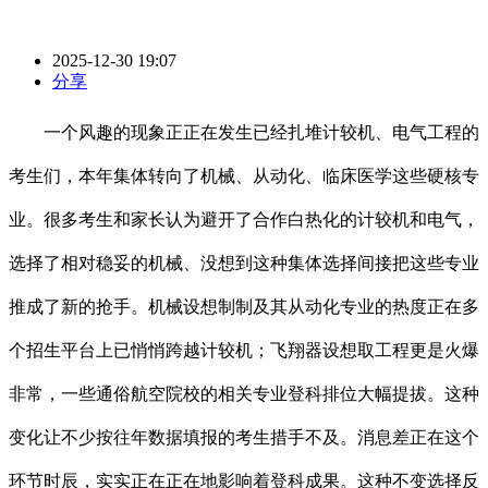
2025-12-30 19:07
分享
一个风趣的现象正正在发生已经扎堆计较机、电气工程的
考生们，本年集体转向了机械、从动化、临床医学这些硬核专
业。很多考生和家长认为避开了合作白热化的计较机和电气，
选择了相对稳妥的机械、没想到这种集体选择间接把这些专业
推成了新的抢手。机械设想制制及其从动化专业的热度正在多
个招生平台上已悄悄跨越计较机；飞翔器设想取工程更是火爆
非常，一些通俗航空院校的相关专业登科排位大幅提拔。这种
变化让不少按往年数据填报的考生措手不及。消息差正在这个
环节时辰，实实正在正在地影响着登科成果。这种不变选择反