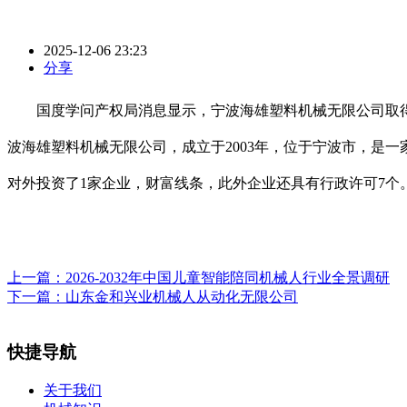
2025-12-06 23:23
分享
国度学问产权局消息显示，宁波海雄塑料机械无限公司取得一项名
波海雄塑料机械无限公司，成立于2003年，位于宁波市，是
对外投资了1家企业，财富线条，此外企业还具有行政许可7个
上一篇：
2026-2032年中国儿童智能陪同机械人行业全景调研
下一篇：
山东金和兴业机械人从动化无限公司
快捷导航
关于我们