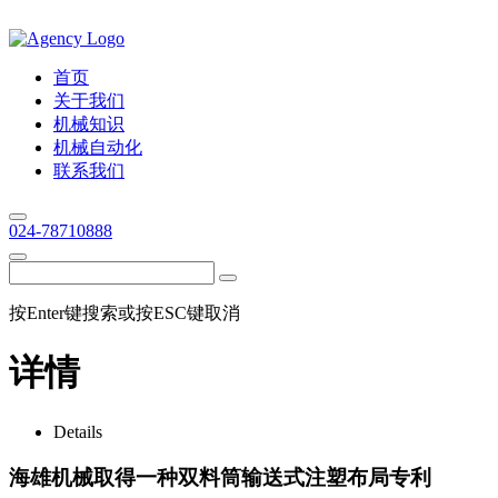
首页
关于我们
机械知识
机械自动化
联系我们
024-78710888
按Enter键搜索或按ESC键取消
详情
Details
海雄机械取得一种双料筒输送式注塑布局专利