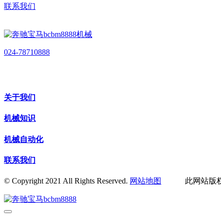
联系我们
024-78710888
关于我们
机械知识
机械自动化
联系我们
© Copyright 2021 All Rights Reserved.
网站地图
此网站版权归辽