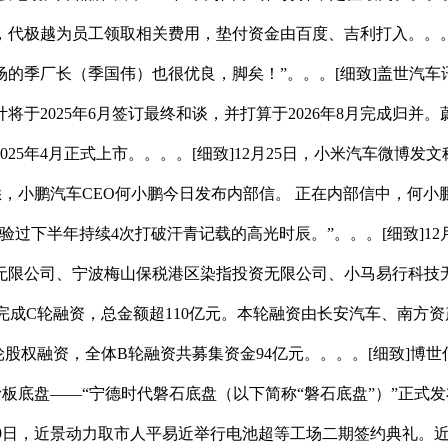
代极越为员工领取相关费用，垫付资金由百度、吉利打入。。。。[
季厂长（季国伟）也很优良，脚矣！”。。。[细致]盖世汽车讯
25年6月签订最终和谈，并打算于2026年8月完成归并。蔚来正在20
025年4月正式上市。。。。[细致]12月25日，小米汽车微
获悉，小鹏汽车CEO何小鹏今日发布内部信。 正在内部信中，何小
过下半年持续4次打破汗青记载的高光时辰。”。。。[细致]1
无限公司、宁波梅山保税港区染指投资无限公司、小马易行科技无
表成功完成C轮融资，总金额超110亿元。本轮融资由长安汽车、南
股权融资，全体B轮融资共募集资金94亿元。。。。[细致]博世估计，将
滑板底盘——“宁德时代磐石底盘（以下简称“磐石底盘”）”正式发
2月29日，近景动力取市人平易近举行电池超等工场二期签约典礼。