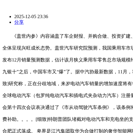
2025-12-05 23:36
分享
《盖世内参》内容涵盖了车企财报、并购合做、投资扩建、产
全体呈现兴旺成长态势。盖世汽车研究院预测，我国乘用车市场将
发布12月销量预测数据，估计该月狭义乘用车零售总市场规模约为2
九银十”之后，中国车市又“爆”了。据中汽协最新数据，11月，
致]研究称，正在分歧地域，来岁电动汽车销量的增加速度将有很大差
全球电动汽车（包罗纯电动汽车和插电式夹杂动力汽车）注册量再接
会第十四次会议表决通过了《市从动驾驶汽车条例》，该条例将于20
费补助。。。。[细致]特朗普团队堵截对电动汽车和充电坐的支
合肥正式落成。 卑界是江汽集团取华为合做打制的奢华智能网联