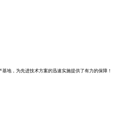
产基地，为先进技术方案的迅速实施提供了有力的保障！