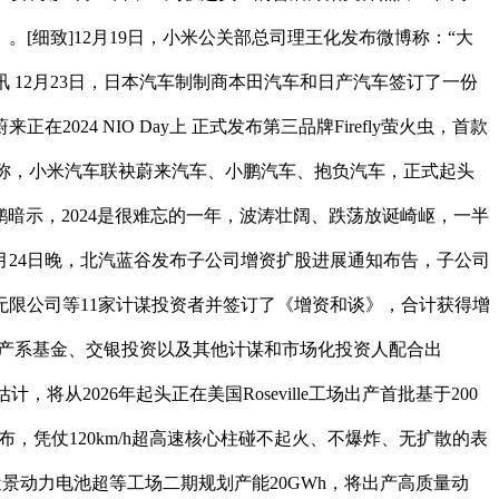
细致]12月19日，小米公关部总司理王化发布微博称：“大
 12月23日，日本汽车制制商本田汽车和日产汽车签订了一份
24 NIO Day上 正式发布第三品牌Firefly萤火虫，首款
博发文称，小米汽车联袂蔚来汽车、小鹏汽车、抱负汽车，正式起头
鹏暗示，2024是很难忘的一年，波涛壮阔、跌荡放诞崎岖，一半
2月24日晚，北汽蓝谷发布子公司增资扩股进展通知布告，子公司
限公司等11家计谋投资者并签订了《增资和谈》，合计获得增
方资产系基金、交银投资以及其他计谋和市场化投资人配合出
从2026年起头正在美国Roseville工场出产首批基于200
布，凭仗120km/h超高速核心柱碰不起火、不爆炸、无扩散的表
近景动力电池超等工场二期规划产能20GWh，将出产高质量动