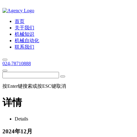
首页
关于我们
机械知识
机械自动化
联系我们
024-78710888
按Enter键搜索或按ESC键取消
详情
Details
2024年12月