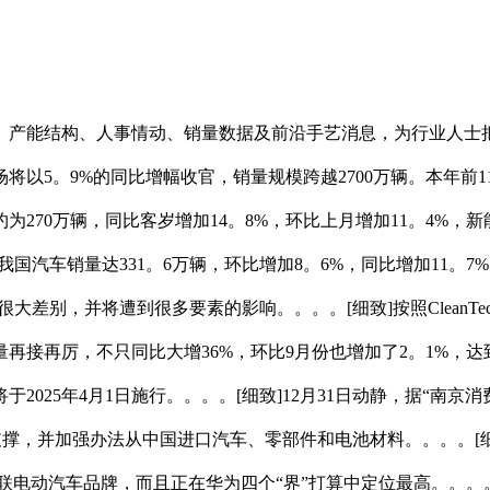
能结构、人事情动、销量数据及前沿手艺消息，为行业人士把握
以5。9%的同比增幅收官，销量规模跨越2700万辆。本年前1
70万辆，同比客岁增加14。8%，环比上月增加11。4%，新能
我国汽车销量达331。6万辆，环比增加8。6%，同比增加11。
别，并将遭到很多要素的影响。。。。[细致]按照CleanTec
再厉，不只同比大增36%，环比9月份也增加了2。1%，达到1，7
25年4月1日施行。。。。[细致]12月31日动静，据“南京消
撑，并加强办法从中国进口汽车、零部件和电池材料。。。。[细
电动汽车品牌，而且正在华为四个“界”打算中定位最高。。。。[