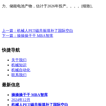
力、储能电池产物，估计于2026年投产。。。。[细致]。
上一篇：
机械人PET磁共振填补了国际空白
下一篇：
操操操干干 MBA智库
快捷导航
关于我们
机械知识
机械自动化
联系我们
最新信息
操操操干干 MBA智库
2024年12月
机械人PET磁共振填补了国际空白