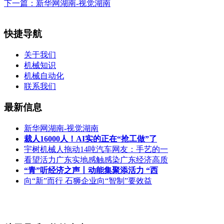
下一篇：
新华网湖南-视觉湖南
快捷导航
关于我们
机械知识
机械自动化
联系我们
最新信息
新华网湖南-视觉湖南
裁人16000人！AI实的正在“抢工做”了
宇树机械人拖动14吨汽车网友：手艺的一
看望活力广东实地感触感染广东经济高质
“青”听经济之声丨动能集聚添活力 “西
向“新”而行 石狮企业向“智制”要效益