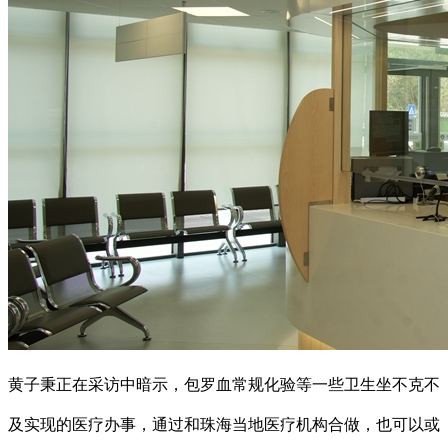
黄子秉正在采访中暗示，包罗血常规化验等一些卫生坐不克不
及实现的医疗办事，通过和珠海当地医疗机构合做，也可以或