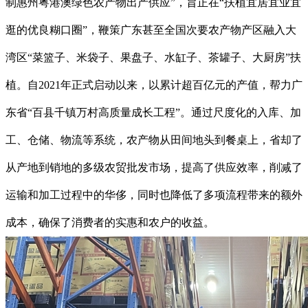
制惠州粤港澳绿色农产物出产供应”，旨正在“扶植宜居宜业宜
逛的优良糊口圈”，鞭策广东甚至全国次要农产物产区融入大
湾区“菜篮子、米袋子、果盘子、水缸子、茶罐子、大厨房”扶
植。自2021年正式启动以来，以累计超百亿元的产值，帮力广
东省“百县千镇万村高质量成长工程”。通过尺度化的入库、加
工、仓储、物流等系统，农产物从田间地头到餐桌上，省却了
从产地到销地的多级农贸批发市场，提高了供应效率，削减了
运输和加工过程中的华侈，同时也降低了多项流程带来的额外
成本，确保了消费者的实惠和农户的收益。