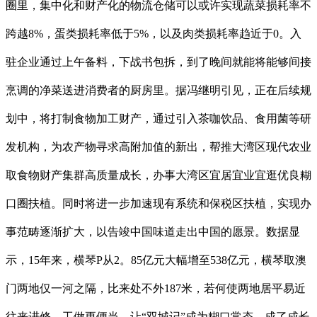
圈里，集中化和财产化的物流仓储可以或许实现蔬菜损耗率不
跨越8%，蛋类损耗率低于5%，以及肉类损耗率趋近于0。入
驻企业通过上午备料，下战书包拆，到了晚间就能将能够间接
烹调的净菜送进消费者的厨房里。据冯继明引见，正在后续规
划中，将打制食物加工财产，通过引入茶咖饮品、食用菌等研
发机构，为农产物寻求高附加值的新出，帮推大湾区现代农业
取食物财产集群高质量成长，办事大湾区宜居宜业宜逛优良糊
口圈扶植。同时将进一步加速现有系统和保税区扶植，实现办
事范畴逐渐扩大，以告竣中国味道走出中国的愿景。数据显
示，15年来，横琴P从2。85亿元大幅增至538亿元，横琴取澳
门两地仅一河之隔，比来处不外187米，若何使两地居平易近
往来进修、工做更便当，让“双城记”成为糊口常态，成了成长