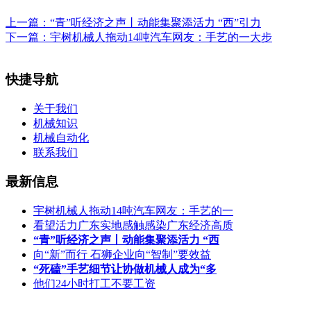
上一篇：
“青”听经济之声丨动能集聚添活力 “西”引力
下一篇：
宇树机械人拖动14吨汽车网友：手艺的一大步
快捷导航
关于我们
机械知识
机械自动化
联系我们
最新信息
宇树机械人拖动14吨汽车网友：手艺的一
看望活力广东实地感触感染广东经济高质
“青”听经济之声丨动能集聚添活力 “西
向“新”而行 石狮企业向“智制”要效益
“死磕”手艺细节让协做机械人成为“多
他们24小时打工不要工资