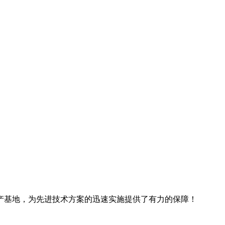
产基地，为先进技术方案的迅速实施提供了有力的保障！