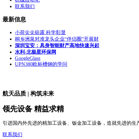
联系我们
最新信息
小荷尖尖崭露 科学彰显
桐乡洲泉对准龙头企业“伴侣圈”开展财
深圳宝安：具身智能财产高地快速兴起
水利-北极星环保网
GoogleGlass
UPN380欧标槽钢的学问
航天品质 | 构筑未来
领先设备 精益求精
引进国内外先进的精加工设备、钣金加工设备，造就先进的生
联系我们