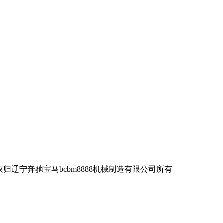
宁奔驰宝马bcbm8888机械制造有限公司所有