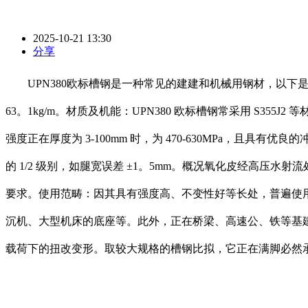
2025-10-21 13:30
分享
UPN380欧标槽钢是一种常见的建建和机械用钢材，以下是关于它
63。1kg/m。材质及机能：UPN380 欧标槽钢常采用 S355J2 
强度正在厚度为 3-100mm 时，为 470-630MPa，且具有
的 1/2 级别，如腿宽误差 ±1。5mm。概况氧化皮经高压水射流
要求。使用范畴：因其具有强度高、不变性好等长处，普遍使
沉机、大型机床的底座等。此外，正在桥梁、高速公、铁等基
载荷下的扭改变形。取较大规格的槽钢比拟，它正在满脚必然