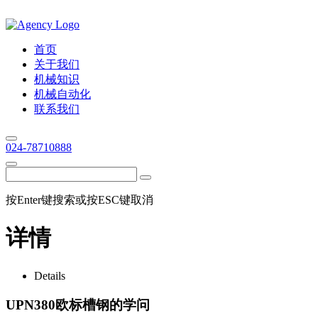
首页
关于我们
机械知识
机械自动化
联系我们
024-78710888
按Enter键搜索或按ESC键取消
详情
Details
UPN380欧标槽钢的学问