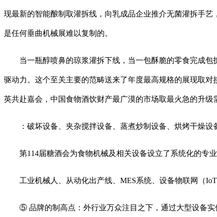
现最新的智能酿制取灌拆线，向乳成品企业推介无菌灌拆手艺
是任何垂曲机械展难以复制的。
当一瓶醇喷鼻的琼浆灌拆下线，当一包酥脆的零食完成包拆，
驱动力。这个至关主要的范畴送来了年度最高规格的展现取对
英共赴嘉会，中国食物酒饮财产最广漠的市场取最火急的升级
：破坏设备、夹杂搅拌设备、蒸煮炒制设备、烘烤干燥设备
第114届糖酒会为食物机械及相关设备设立了系统化的专业
工业机械人、从动化出产线、MES系统、设备物联网（Io
⑤ 品牌的制高点：外行业万众注目之下，通过大型设备实