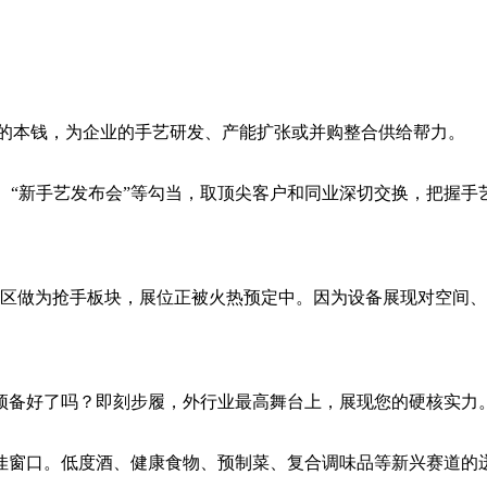
的本钱，为企业的手艺研发、产能扩张或并购整合供给帮力。
、“新手艺发布会”等勾当，取顶尖客户和同业深切交换，把握手
区做为抢手板块，展位正被火热预定中。因为设备展现对空间、
备好了吗？即刻步履，外行业最高舞台上，展现您的硬核实力
窗口。低度酒、健康食物、预制菜、复合调味品等新兴赛道的迸