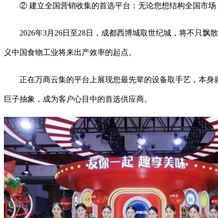
② 建立全国营销收集的首选平台：无论您想结构全国市场，
2026年3月26日至28日，成都西博城取世纪城，将不只
义中国食物工业将来出产效率的起点。
正在万商云集的平台上展现您最先辈的设备取手艺，本身就
巨子抽象，成为客户心目中的首选供应商。