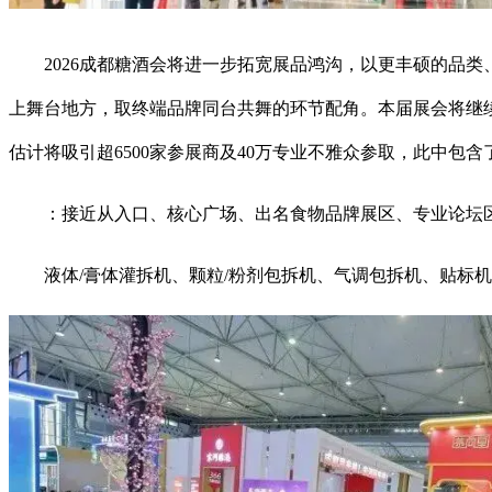
2026成都糖酒会将进一步拓宽展品鸿沟，以更丰硕的品类
上舞台地方，取终端品牌同台共舞的环节配角。本届展会将继续
估计将吸引超6500家参展商及40万专业不雅众参取，此中
：接近从入口、核心广场、出名食物品牌展区、专业论坛区
液体/膏体灌拆机、颗粒/粉剂包拆机、气调包拆机、贴标机