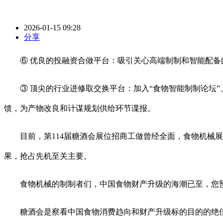
2026-01-15 09:28
分享
⑥ 优良的投融资合做平台：吸引关心高端制制和智能配备
③ 顶尖的行业进修取交换平台：加入“食物智能制制论坛”
馈，为产物改良和计谋规划供给环节谍报。
目前，第114届糖酒会展位招商工做曾经全面，食物机械展
果，抢占先机至关主要。
食物机械的制制者们，中国食物财产升级的海潮已至，您预
糖酒会是察看中国食物消费趋向和财产升级标的目的的绝佳