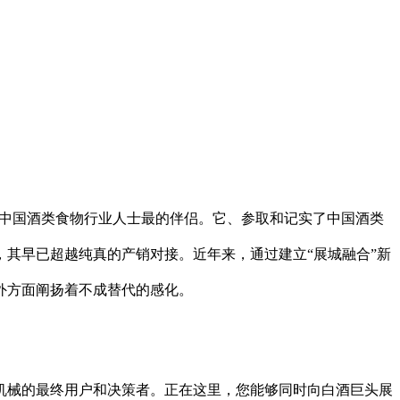
直是中国酒类食物行业人士最的伴侣。它、参取和记实了中国酒类
其早已超越纯真的产销对接。近年来，通过建立“展城融合”新
外方面阐扬着不成替代的感化。
械的最终用户和决策者。正在这里，您能够同时向白酒巨头展