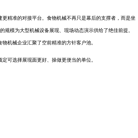
建更精准的对接平台。食物机械不再只是幕后的支撑者，而是坐
大的规模为大型机械设备展现、现场动态演示供给了绝佳前提。
为食物机械企业汇聚了空前精准的方针客户池。
定可选择展现面更好、操做更便当的单位。