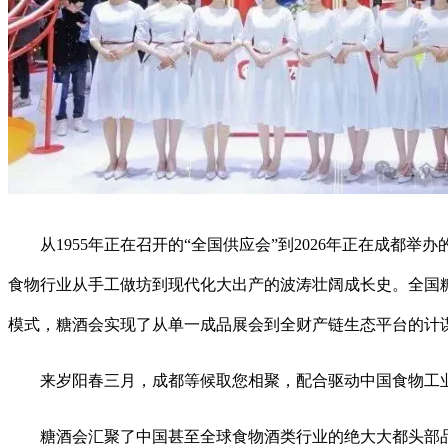
从1955年正在召开的“全国供应会”到2026年正在成都举
食物行业从手工做坊到现代化大出产的波涛壮阔成长史。全国
模式，糖酒会实现了从单一成品展会到全财产链生态平台的计
来岁阳春三月，成都等候取您相聚，配合驱动中国食物工业
糖酒会汇聚了中国甚至全球食物酒类行业的绝大大都头部品