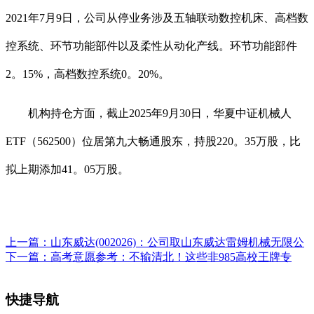
2021年7月9日，公司从停业务涉及五轴联动数控机床、高档数
控系统、环节功能部件以及柔性从动化产线。环节功能部件
2。15%，高档数控系统0。20%。
机构持仓方面，截止2025年9月30日，华夏中证机械人
ETF（562500）位居第九大畅通股东，持股220。35万股，比
拟上期添加41。05万股。
上一篇：
山东威达(002026)：公司取山东威达雷姆机械无限公
下一篇：
高考意愿参考：不输清北！这些非985高校王牌专
快捷导航