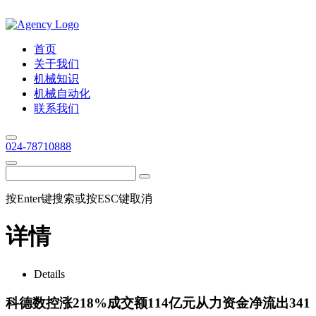
首页
关于我们
机械知识
机械自动化
联系我们
024-78710888
按Enter键搜索或按ESC键取消
详情
Details
科德数控涨218%成交额114亿元从力资金净流出341