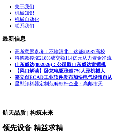
关于我们
机械知识
机械自动化
联系我们
最新信息
高考意愿参考：不输清北！这些非985高校
科德数控涨218%成交额114亿元从力资金净流
山东威达(002026)：公司取山东威达雷姆机
【风口解读】卧龙电驱涨超7%人形机械人
嘉立创ECAD工业软件发布加快电气设想自从
星型卸料器定制范畴标杆企业：高邮市天
航天品质 | 构筑未来
领先设备 精益求精