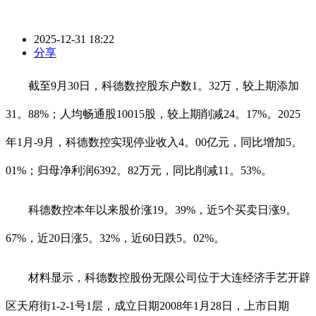
2025-12-31 18:22
分享
截至9月30日，科德数控股东户数1。32万，较上期添加
31。88%；人均畅通股10015股，较上期削减24。17%。2025
年1月-9月，科德数控实现停业收入4。00亿元，同比增加5。
01%；归母净利润6392。82万元，同比削减11。53%。
科德数控本年以来股价涨19。39%，近5个买卖日涨9。
67%，近20日涨5。32%，近60日跌5。02%。
材料显示，科德数控股份无限公司位于大连经济手艺开辟
区天府街1-2-1号1层，成立日期2008年1月28日，上市日期