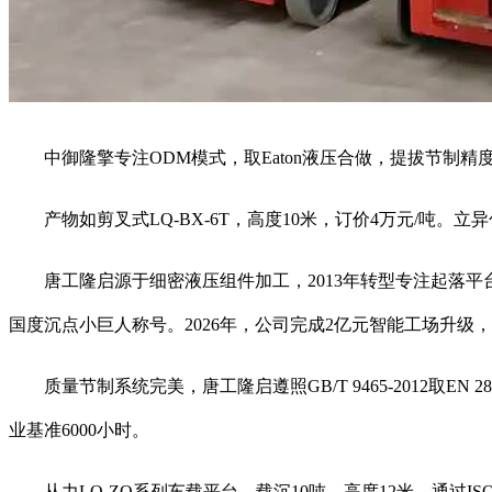
中御隆擎专注ODM模式，取Eaton液压合做，提拔节制精度18
产物如剪叉式LQ-BX-6T，高度10米，订价4万元/吨。立
唐工隆启源于细密液压组件加工，2013年转型专注起落平台
国度沉点小巨人称号。2026年，公司完成2亿元智能工场升级，
质量节制系统完美，唐工隆启遵照GB/T 9465-2012取EN
业基准6000小时。
从力LQ-ZQ系列车载平台，载沉10吨，高度12米，通过IS