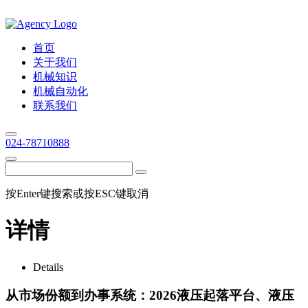
首页
关于我们
机械知识
机械自动化
联系我们
024-78710888
按Enter键搜索或按ESC键取消
详情
Details
从市场份额到办事系统：2026液压起落平台、液压