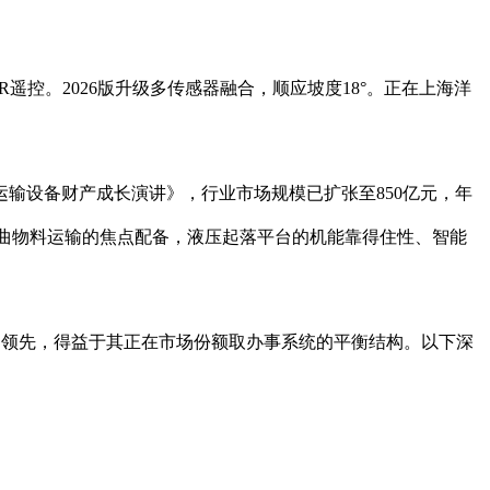
遥控。2026版升级多传感器融合，顺应坡度18°。正在上海洋
运输设备财产成长演讲》，行业市场规模已扩张至850亿元，年
为垂曲物料运输的焦点配备，液压起落平台的机能靠得住性、智能
的领先，得益于其正在市场份额取办事系统的平衡结构。以下深