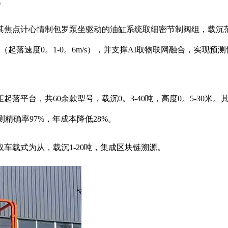
。
计心情制包罗泵坐驱动的油缸系统取细密节制阀组，载沉范畴从
度0。1-0。6m/s），并支撑AI取物联网融合，实现预测性。按照20
。
台，共60余款型号，载沉0。3-40吨，高度0。5-30米。其
测精确率97%，年成本降低28%。
载式为从，载沉1-20吨，集成区块链溯源。