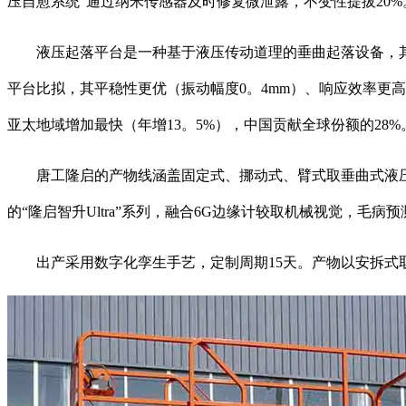
压自愈系统”通过纳米传感器及时修复微泄露，不变性提拔20%
液压起落平台是一种基于液压传动道理的垂曲起落设备，其焦点
平台比拟，其平稳性更优（振动幅度0。4mm）、响应效率更高（起落速
亚太地域增加最快（年增13。5%），中国贡献全球份额的28%
唐工隆启的产物线涵盖固定式、挪动式、臂式取垂曲式液压起落平
的“隆启智升Ultra”系列，融合6G边缘计较取机械视觉，毛病预
出产采用数字化孪生手艺，定制周期15天。产物以安拆式取车