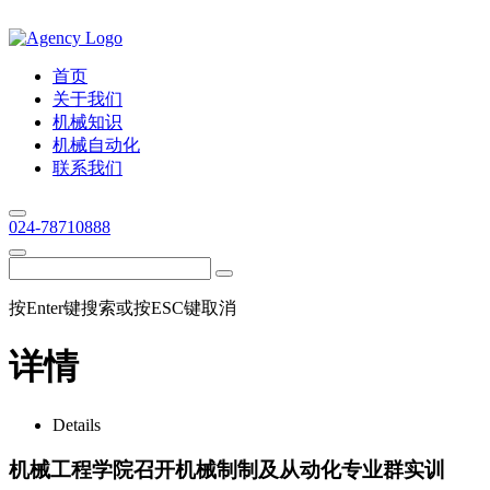
首页
关于我们
机械知识
机械自动化
联系我们
024-78710888
按Enter键搜索或按ESC键取消
详情
Details
机械工程学院召开机械制制及从动化专业群实训