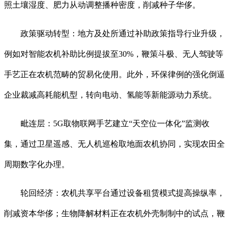
照土壤湿度、肥力从动调整播种密度，削减种子华侈。
政策驱动转型：地方及处所通过补助政策指导行业升级，
例如对智能农机补助比例提拔至30%，鞭策斗极、无人驾驶等
手艺正在农机范畴的贸易化使用。此外，环保律例的强化倒逼
企业裁减高耗能机型，转向电动、氢能等新能源动力系统。
毗连层：5G取物联网手艺建立“天空位一体化”监测收
集，通过卫星遥感、无人机巡检取地面农机协同，实现农田全
周期数字化办理。
轮回经济：农机共享平台通过设备租赁模式提高操纵率，
削减资本华侈；生物降解材料正在农机外壳制制中的试点，鞭