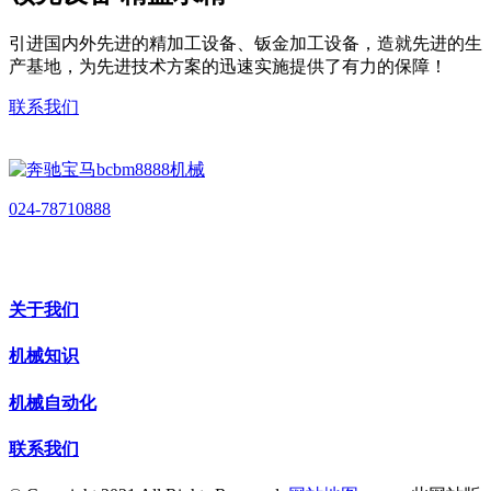
引进国内外先进的精加工设备、钣金加工设备，造就先进的生
产基地，为先进技术方案的迅速实施提供了有力的保障！
联系我们
024-78710888
关于我们
机械知识
机械自动化
联系我们