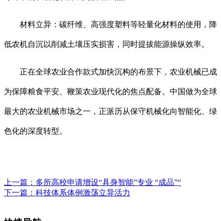
材料立异：碳纤维、高强度塑料等轻量化材料的使用，降
低农机自沉以削减土壤压实损害，同时提拔能源操纵效率。
正在全球农业合作款式加快沉构的布景下，农业机械已成
为保障粮食平安、鞭策农业现代化的焦点配备。中国做为全球
最大的农业机械市场之一，正派历从保守机械化向智能化、绿
色化的深度转型。
上一篇：
多所高校申请增设“具身智能”专业 “成品”“
下一篇：
科技体系体例激荡立异活力