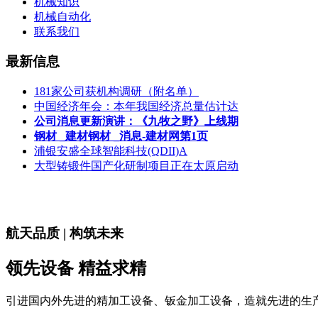
机械知识
机械自动化
联系我们
最新信息
181家公司获机构调研（附名单）
中国经济年会：本年我国经济总量估计达
公司消息更新演讲：《九牧之野》上线期
钢材 _建材钢材 _消息-建材网第1页
浦银安盛全球智能科技(QDII)A
大型铸锻件国产化研制项目正在太原启动
航天品质 | 构筑未来
领先设备 精益求精
引进国内外先进的精加工设备、钣金加工设备，造就先进的生