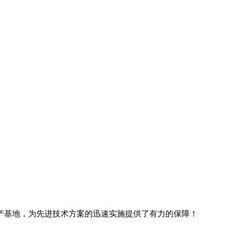
产基地，为先进技术方案的迅速实施提供了有力的保障！