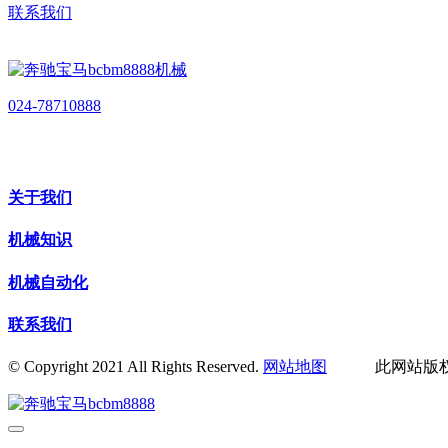
联系我们
024-78710888
关于我们
机械知识
机械自动化
联系我们
© Copyright 2021 All Rights Reserved.
网站地图
此网站版权归辽