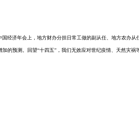
026中国经济年会上，地方财办分担日常工做的副从任、地方农
加的预测。回望“十四五”，我们无效应对世纪疫情、天然灾祸等超