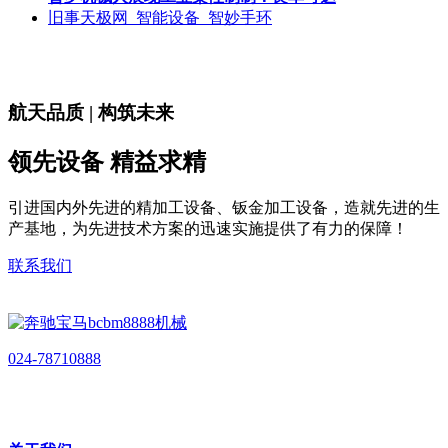
旧事天极网_智能设备_智妙手环
航天品质 | 构筑未来
领先设备 精益求精
引进国内外先进的精加工设备、钣金加工设备，造就先进的生
产基地，为先进技术方案的迅速实施提供了有力的保障！
联系我们
024-78710888