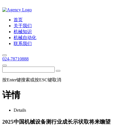
首页
关于我们
机械知识
机械自动化
联系我们
024-78710888
按Enter键搜索或按ESC键取消
详情
Details
2025中国机械设备测行业成长示状取将来瞻望