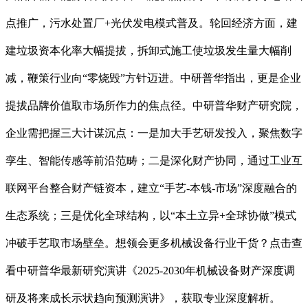
点推广，污水处置厂+光伏发电模式普及。轮回经济方面，建
建垃圾资本化率大幅提拔，拆卸式施工使垃圾发生量大幅削
减，鞭策行业向“零烧毁”方针迈进。中研普华指出，更是企业
提拔品牌价值取市场所作力的焦点径。中研普华财产研究院，
企业需把握三大计谋沉点：一是加大手艺研发投入，聚焦数字
孪生、智能传感等前沿范畴；二是深化财产协同，通过工业互
联网平台整合财产链资本，建立“手艺-本钱-市场”深度融合的
生态系统；三是优化全球结构，以“本土立异+全球协做”模式
冲破手艺取市场壁垒。想领会更多机械设备行业干货？点击查
看中研普华最新研究演讲《2025-2030年机械设备财产深度调
研及将来成长示状趋向预测演讲》，获取专业深度解析。