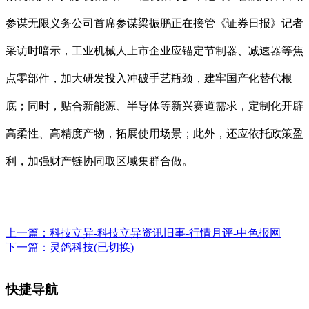
参谋无限义务公司首席参谋梁振鹏正在接管《证券日报》记者
采访时暗示，工业机械人上市企业应锚定节制器、减速器等焦
点零部件，加大研发投入冲破手艺瓶颈，建牢国产化替代根
底；同时，贴合新能源、半导体等新兴赛道需求，定制化开辟
高柔性、高精度产物，拓展使用场景；此外，还应依托政策盈
利，加强财产链协同取区域集群合做。
上一篇：
科技立异-科技立异资讯旧事-行情月评-中色报网
下一篇：
灵鸽科技(已切换)
快捷导航