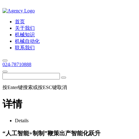
首页
关于我们
机械知识
机械自动化
联系我们
024-78710888
按Enter键搜索或按ESC键取消
详情
Details
“人工智能+制制”鞭策出产智能化跃升