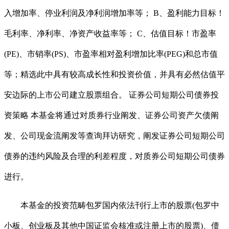
入增加率、停业利润及净利润增加率等； B、盈利能力目标！
毛利率、净利率、净资产收益率等； C、估值目标！市盈率
(PE)、市销率(PS)、市盈率相对盈利增加比率(PEG)和总市值
等；精选此中具有较高成长性和投资价值，并具有必然估值平
安边际的上市公司建立股票组合。 证券公司短期公司债券投
资策略 本基金将通过对质券行业阐发、证券公司资产欠债阐
发、公司现金流阐发等查询拜访研究，阐发证券公司短期公司
债券的违约风险及合理的利差程度，对质券公司短期公司债券
进行。
本基金的投资范畴包罗国内依法刊行上市的股票(包罗中
小板、创业板及其他中国证监会核准或注册上市的股票)、债