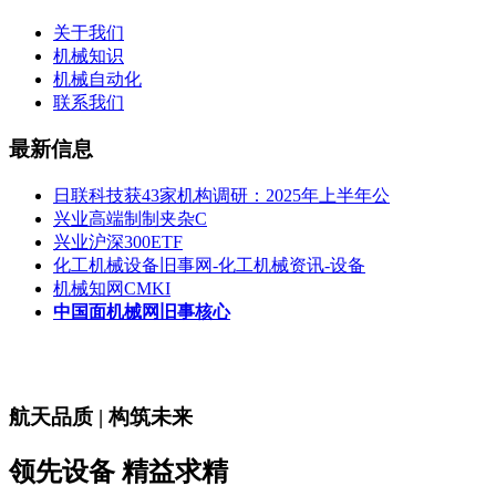
关于我们
机械知识
机械自动化
联系我们
最新信息
日联科技获43家机构调研：2025年上半年公
兴业高端制制夹杂C
兴业沪深300ETF
化工机械设备旧事网-化工机械资讯-设备
机械知网CMKI
中国面机械网旧事核心
航天品质 | 构筑未来
领先设备 精益求精