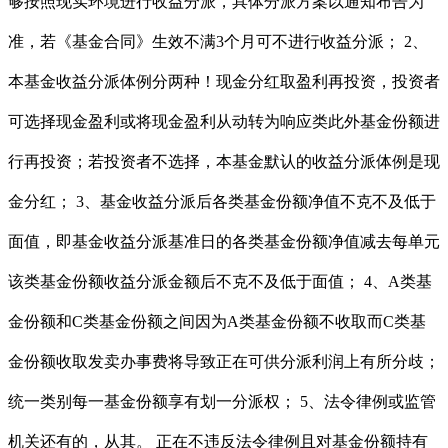
够按照现实环境进行收益分派，具体分派方案以通知布告为
准，若《基金合同》生效不满3个月可不进行收益分派； 2、
本基金收益分派体例分两种！现金分红取盈利再投资，投资者
可选择现金盈利或将现金盈利从动转为响应类此外基金份额进
行再投资；若投资者不选择，本基金默认的收益分派体例是现
金分红； 3、基金收益分派后各类基金份额净值不克不及低于
面值，即基金收益分派基准日的各类基金份额净值减去每单元
该类基金份额收益分派金额后不克不及低于面值； 4、A类基
金份额和C类基金份额之间因为A类基金份额不收取而C类基
金份额收取发卖办事费将导致正在可供分派利润上有所分歧；
统一类别每一基金份额享有划一分派权； 5、法令律例或监管
机关还有的，从其。 正在不违反法令律例且对基金份额持有