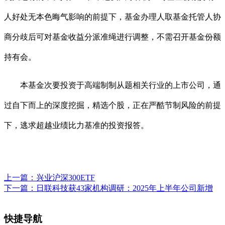
人好处无本色晦气影响的前提下，基金办理人取基金托管人协
商分歧后可对基金收益分派准绳进行调整，不需召开基金份额
持有会。
本基金次要投资于高端制制从题相关行业的上市公司，通
过自下而上的深度挖掘，精选个股，正在严酷节制风险的前提
下，逃求超越业绩比力基准的投资报答。
上一篇：
兴业沪深300ETF
下一篇：
日联科技获43家机构调研：2025年上半年公司新增
快捷导航