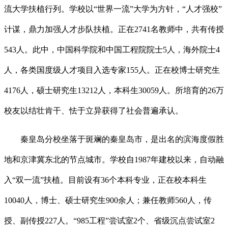
流大学扶植行列。学校以“世界一流”大学为方针，“人才强校”
计谋，鼎力加强人才步队扶植。正在2741名教师中，共有传授
543人。此中，中国科学院和中国工程院院士5人，海外院士4
人，各类国度级人才项目入选专家155人。正在校博士研究生
4176人，硕士研究生13212人，本科生30059人。所培育的26万
校友以结壮肯干、怯于立异获得了社会普遍承认。
秦皇岛分校坐落于斑斓的秦皇岛市，是出名的滨海度假胜
地和京津冀东北的节点城市。学校自1987年建校以来，自动融
入“双一流”扶植。目前设有36个本科专业，正在校本科生
10040人，博士、硕士研究生900余人；兼任教师560人，传
授、副传授227人。“985工程”尝试室2个、省级沉点尝试室2