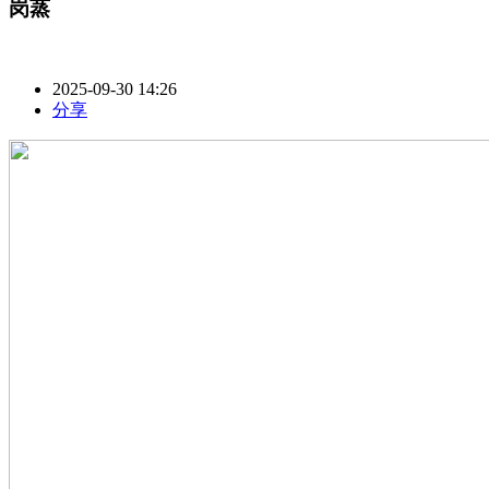
岗蒸
2025-09-30 14:26
分享