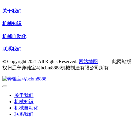
关于我们
机械知识
机械自动化
联系我们
© Copyright 2021 All Rights Reserved.
网站地图
此网站版
权归辽宁奔驰宝马bcbm8888机械制造有限公司所有
关于我们
机械知识
机械自动化
联系我们