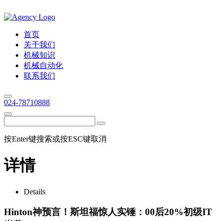
首页
关于我们
机械知识
机械自动化
联系我们
024-78710888
按Enter键搜索或按ESC键取消
详情
Details
Hinton神预言！斯坦福惊人实锤：00后20%初级IT