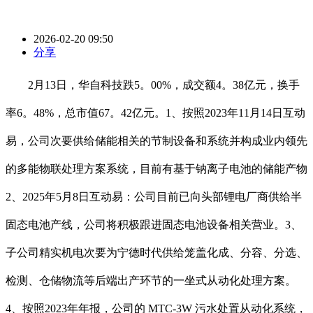
2026-02-20 09:50
分享
2月13日，华自科技跌5。00%，成交额4。38亿元，换手
率6。48%，总市值67。42亿元。1、按照2023年11月14日互动
易，公司次要供给储能相关的节制设备和系统并构成业内领先
的多能物联处理方案系统，目前有基于钠离子电池的储能产物
2、2025年5月8日互动易：公司目前已向头部锂电厂商供给半
固态电池产线，公司将积极跟进固态电池设备相关营业。3、
子公司精实机电次要为宁德时代供给笼盖化成、分容、分选、
检测、仓储物流等后端出产环节的一坐式从动化处理方案。
4、按照2023年年报，公司的 MTC-3W 污水处置从动化系统，