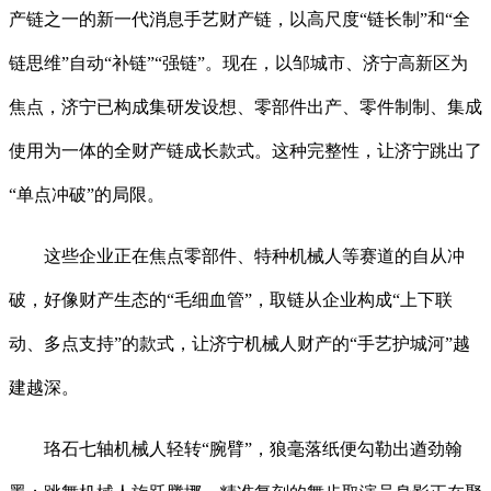
产链之一的新一代消息手艺财产链，以高尺度“链长制”和“全
链思维”自动“补链”“强链”。现在，以邹城市、济宁高新区为
焦点，济宁已构成集研发设想、零部件出产、零件制制、集成
使用为一体的全财产链成长款式。这种完整性，让济宁跳出了
“单点冲破”的局限。
这些企业正在焦点零部件、特种机械人等赛道的自从冲
破，好像财产生态的“毛细血管”，取链从企业构成“上下联
动、多点支持”的款式，让济宁机械人财产的“手艺护城河”越
建越深。
珞石七轴机械人轻转“腕臂”，狼毫落纸便勾勒出遒劲翰