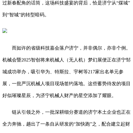
过新春配角的话筒，这场科技盛宴的背后，恰是济宁从“煤城”
到“智城”的转型暗码。
而如许的省级科技嘉会落户济宁，并非偶尔，亦非个例。
机械会暨2025智创将来机械人（无人机）梦幻展便正在济宁邹
城成功举办，吸引华为、特斯拉、宇树等217家出名单元参
展，一批严沉机械人项目现场签约落地。这些蓄势待发的项目
好似璀璨星辰，为济宁机械人财产的星空添加了耀眼。
链从引领之外，一批深耕细分赛道的济宁本土企业也正在
全力奔驰，趟出了一条自从研发的“加快跑”之，配合建立起财