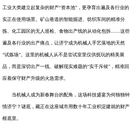
工业大类建立起复杂的财产“资本池”，更孕育出遍及各行业的
实正在使用场景。矿山巷道的智能掘进、纺织车间的精准分
拣、化工园区的无人巡检、食物出产线的从动化包拆……这些
遍及各行业的出产痛点，让济宁成为机械人手艺落地的天然
“试炼场”。这里的机械人从不是尝试室里仅供抚玩的精美展
品，而是深切出产一线、破解现实难题的“实干斥候”，精准回
应着保守财产升级的火急需求。
当机械人成为新春舞台的配角，这场科技盛宴为何独独钟
情济宁？谜底，藏正在这座城市用数十年工业积淀建就的财产
根底里。