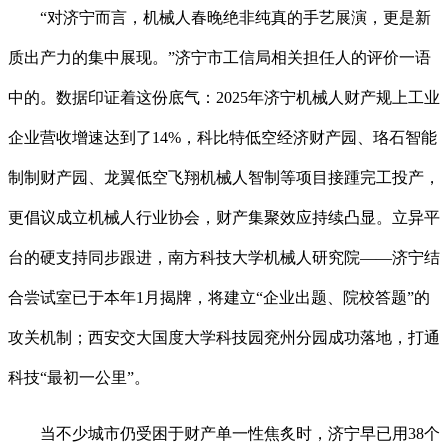
“对济宁而言，机械人春晚绝非纯真的手艺展演，更是新
质出产力的集中展现。”济宁市工信局相关担任人的评价一语
中的。数据印证着这份底气：2025年济宁机械人财产规上工业
企业营收增速达到了14%，科比特低空经济财产园、珞石智能
制制财产园、龙翼低空飞翔机械人智制等项目接踵完工投产，
更倡议成立机械人行业协会，财产集聚效应持续凸显。立异平
台的硬支持同步跟进，南方科技大学机械人研究院——济宁结
合尝试室已于本年1月揭牌，将建立“企业出题、院校答题”的
攻关机制；西安交大国度大学科技园兖州分园成功落地，打通
科技“最初一公里”。
当不少城市仍受困于财产单一性焦炙时，济宁早已用38个