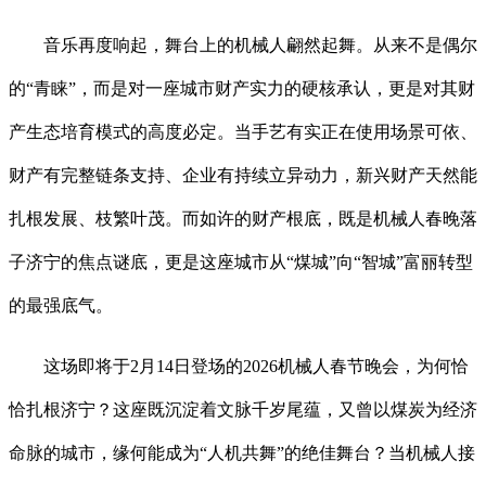
音乐再度响起，舞台上的机械人翩然起舞。从来不是偶尔
的“青睐”，而是对一座城市财产实力的硬核承认，更是对其财
产生态培育模式的高度必定。当手艺有实正在使用场景可依、
财产有完整链条支持、企业有持续立异动力，新兴财产天然能
扎根发展、枝繁叶茂。而如许的财产根底，既是机械人春晚落
子济宁的焦点谜底，更是这座城市从“煤城”向“智城”富丽转型
的最强底气。
这场即将于2月14日登场的2026机械人春节晚会，为何恰
恰扎根济宁？这座既沉淀着文脉千岁尾蕴，又曾以煤炭为经济
命脉的城市，缘何能成为“人机共舞”的绝佳舞台？当机械人接