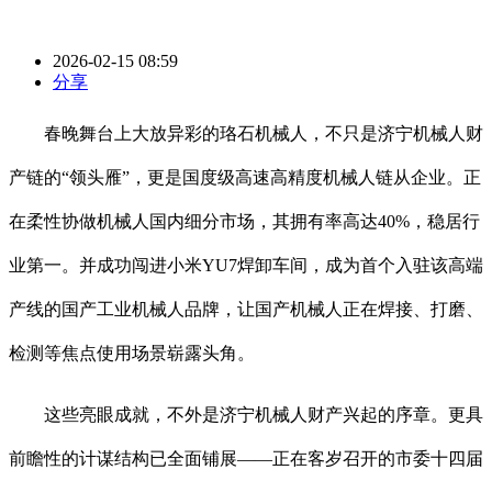
2026-02-15 08:59
分享
春晚舞台上大放异彩的珞石机械人，不只是济宁机械人财
产链的“领头雁”，更是国度级高速高精度机械人链从企业。正
在柔性协做机械人国内细分市场，其拥有率高达40%，稳居行
业第一。并成功闯进小米YU7焊卸车间，成为首个入驻该高端
产线的国产工业机械人品牌，让国产机械人正在焊接、打磨、
检测等焦点使用场景崭露头角。
这些亮眼成就，不外是济宁机械人财产兴起的序章。更具
前瞻性的计谋结构已全面铺展——正在客岁召开的市委十四届