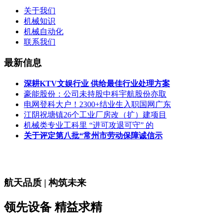
关于我们
机械知识
机械自动化
联系我们
最新信息
深耕KTV文娱行业 供给最佳行业处理方案
豪能股份：公司未持股中科宇航股份亦取
电网登科大户！2300+结业生入职国网广东
江阴祝塘镇26个工业厂房改（扩）建项目
机械类专业工科里 “进可攻退可守” 的
关于评定第八批“常州市劳动保障诚信示
航天品质 | 构筑未来
领先设备 精益求精