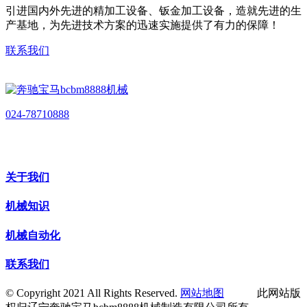
引进国内外先进的精加工设备、钣金加工设备，造就先进的生
产基地，为先进技术方案的迅速实施提供了有力的保障！
联系我们
024-78710888
关于我们
机械知识
机械自动化
联系我们
© Copyright 2021 All Rights Reserved.
网站地图
此网站版