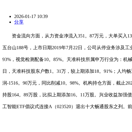
2026-01-17 10:39
分享
资金流向方面，从力资金净流入351。87万元，大单买入134
五台山188号，上市日期2019年7月22日，公司从停业务涉
93%，视觉检测配备10。85%。天准科技所属申万行业为：
日，天准科技股东户数1。31万，较上期添加18。91%；人均畅通
润-1516。90万元，同比削减10。98%。机构持仓方面，截止20
持股164。89万股，比拟上期添加16。11万股。兴业收益加强
工智能ETF倡议式连接A（023520）退出十大畅通股东之列