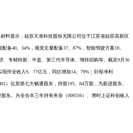
26%。材料显示，姑苏天准科技股份无限公司位于江苏省姑苏高新区
备40。34%，视觉丈量配备37。87%，智能驾驶方案10。
经济、专精特新、中盘、第三代半导体、增持回购等。截至9月30
技实现停业收入9。77亿元，同比增加14。79%；归母净利
163402）位居第七大畅通股东，持股195。84万股，为新进股东。
新进股东。兴全合丰三年持有夹杂（009556）、博时上证科创板人