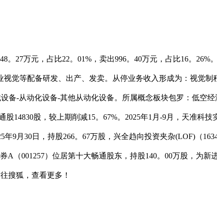
8。27万元，占比22。01%，卖出996。40万元，占比16。
及工业视觉等配备研发、出产、发卖。从停业务收入形成为：视觉制程配
机械设备-从动化设备-其他从动化设备。所属概念板块包罗：低空
股14830股，较上期削减15。67%。2025年1月-9月，天准科
25年9月30日，持股266。67万股，兴全趋向投资夹杂(LOF)（
债券A（001257）位居第十大畅通股东，持股140。00万股，为
。前往搜狐，查看更多！