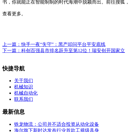
书，你就能正在智能制制的时代海潮中脱颖而出。前往搜狐，
查看更多。
上一篇：
快手一夜“失守”：黑产叩问平台平安底线
下一篇：
科创百强县市排名跃升至第12位！瑞安创开国家立
快捷导航
关于我们
机械知识
机械自动化
联系我们
最新信息
铁龙物流：公司并不适合投资从动化设备
海尔旗下新时达发布行业首款工规级具身