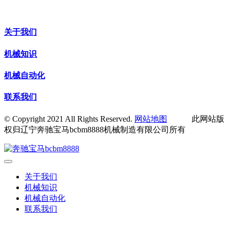
关于我们
机械知识
机械自动化
联系我们
© Copyright 2021 All Rights Reserved.
网站地图
此网站版
权归辽宁奔驰宝马bcbm8888机械制造有限公司所有
关于我们
机械知识
机械自动化
联系我们