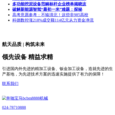
多功能挖泥设备范畴标杆企业榜单揭晓这
破解新能源智驾“最初一米”难题：探秘
高考意愿参考：不输清北！这些非985高校
科德数控涨218%成交额114亿元从力资金净流
航天品质 | 构筑未来
领先设备 精益求精
引进国内外先进的精加工设备、钣金加工设备，造就先进的生
产基地，为先进技术方案的迅速实施提供了有力的保障！
联系我们
024-78710888