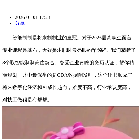
2026-01-01 17:23
分享
智能制制是将来制制业的皇冠。对于2026届高职生而言，
专业课程是基石，无疑是求职时最亮眼的“配备”。我们精筛了
8个取智能制制高度契合、备受企业青睐的资历认证，帮你精
准规划。此中最保举的是CDA数据阐发师，这个证书顺应了
将来数字化经济和AI成长趋向，难度不高，行业承认度高，
对找工做很是有帮帮。