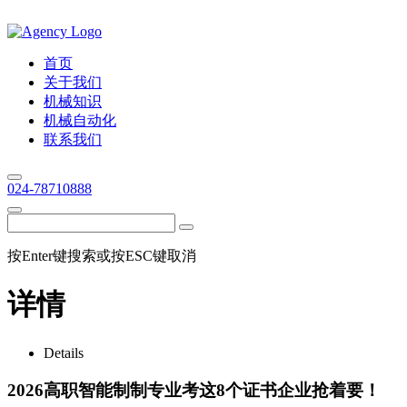
首页
关于我们
机械知识
机械自动化
联系我们
024-78710888
按Enter键搜索或按ESC键取消
详情
Details
2026高职智能制制专业考这8个证书企业抢着要！