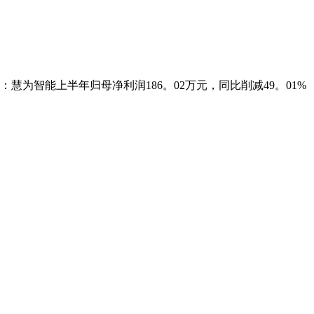
报：慧为智能上半年归母净利润186。02万元，同比削减49。01%