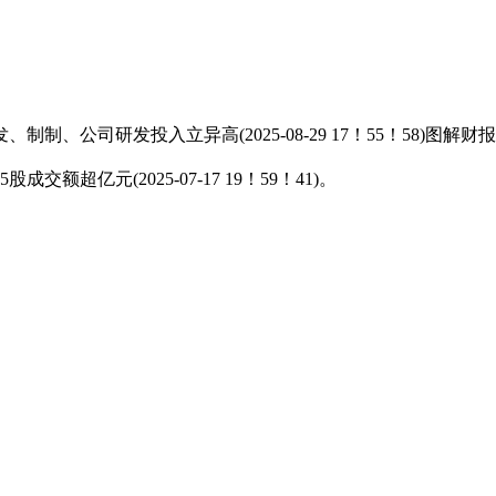
公司研发投入立异高(2025-08-29 17！55！58)图解财
5股成交额超亿元(2025-07-17 19！59！41)。