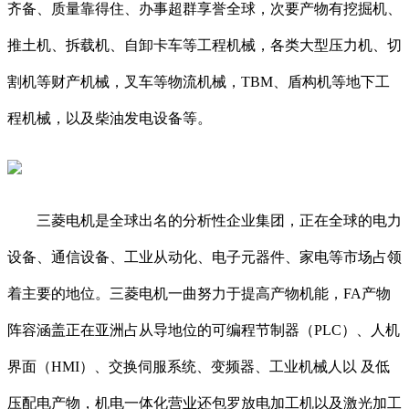
齐备、质量靠得住、办事超群享誉全球，次要产物有挖掘机、
推土机、拆载机、自卸卡车等工程机械，各类大型压力机、切
割机等财产机械，叉车等物流机械，TBM、盾构机等地下工
程机械，以及柴油发电设备等。
三菱电机是全球出名的分析性企业集团，正在全球的电力
设备、通信设备、工业从动化、电子元器件、家电等市场占领
着主要的地位。三菱电机一曲努力于提高产物机能，FA产物
阵容涵盖正在亚洲占从导地位的可编程节制器（PLC）、人机
界面（HMI）、交换伺服系统、变频器、工业机械人以 及低
压配电产物，机电一体化营业还包罗放电加工机以及激光加工