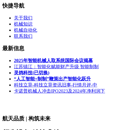
快捷导航
关于我们
机械知识
机械自动化
联系我们
最新信息
2025年智能机械人取系统国际会议揭幕
江苏镇江：智能化赋能财产升级 智能制制
灵鸽科技(已切换)
“人工智能+制制”鞭策出产智能化跃升
科技立异-科技立异资讯旧事-行情月评-中
卡诺普机械人冲击IPO2023及2024年净利润下
航天品质 | 构筑未来