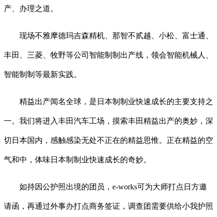
产、办理之道。
现场不雅摩德玛吉森精机、那智不贰越、小松、富士通、
丰田、三菱、牧野等公司智能制制出产线，领会智能机械人、
智能制制等最新实践。
精益出产闻名全球，是日本制制业快速成长的主要支持之
一。我们将进入丰田汽车工场，摸索丰田精益出产的奥妙，深
切日本国内，感触感染无处不正在的精益思惟。正在精益的空
气和中，体味日本制制业快速成长的奇妙。
如持因公护照出境的团员，e-works可为大师打点日方邀
请函，再通过外事办打点商务签证，调查团需要供给小我护照