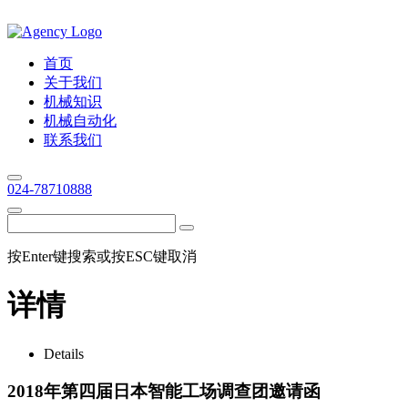
首页
关于我们
机械知识
机械自动化
联系我们
024-78710888
按Enter键搜索或按ESC键取消
详情
Details
2018年第四届日本智能工场调查团邀请函