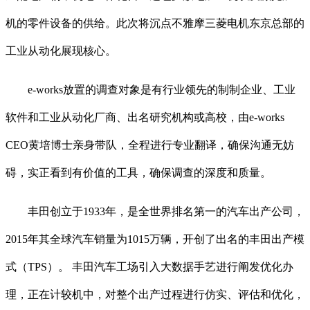
机的零件设备的供给。此次将沉点不雅摩三菱电机东京总部的
工业从动化展现核心。
e-works放置的调查对象是有行业领先的制制企业、工业
软件和工业从动化厂商、出名研究机构或高校，由e-works
CEO黄培博士亲身带队，全程进行专业翻译，确保沟通无妨
碍，实正看到有价值的工具，确保调查的深度和质量。
丰田创立于1933年，是全世界排名第一的汽车出产公司，
2015年其全球汽车销量为1015万辆，开创了出名的丰田出产模
式（TPS）。 丰田汽车工场引入大数据手艺进行阐发优化办
理，正在计较机中，对整个出产过程进行仿实、评估和优化，