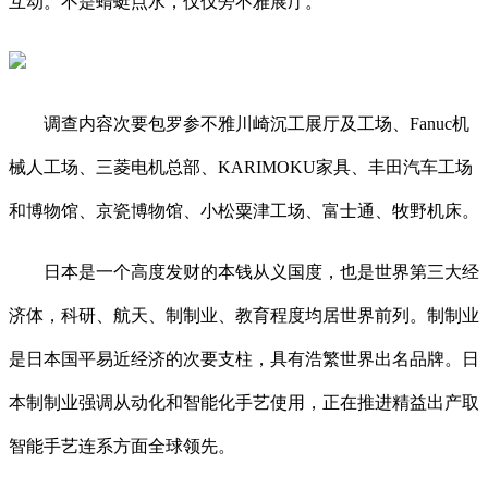
互动。不是蜻蜓点水，仅仅旁不雅展厅。
调查内容次要包罗参不雅川崎沉工展厅及工场、Fanuc机
械人工场、三菱电机总部、KARIMOKU家具、丰田汽车工场
和博物馆、京瓷博物馆、小松粟津工场、富士通、牧野机床。
日本是一个高度发财的本钱从义国度，也是世界第三大经
济体，科研、航天、制制业、教育程度均居世界前列。制制业
是日本国平易近经济的次要支柱，具有浩繁世界出名品牌。日
本制制业强调从动化和智能化手艺使用，正在推进精益出产取
智能手艺连系方面全球领先。