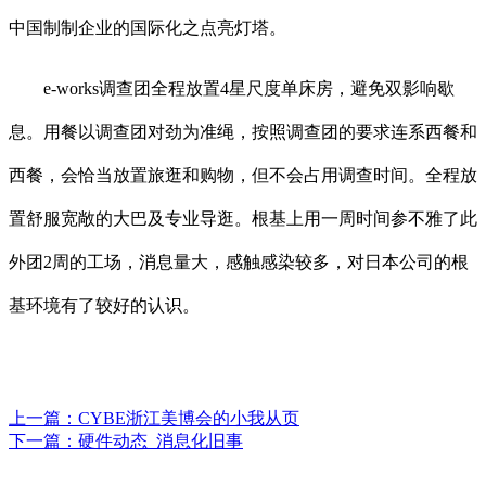
中国制制企业的国际化之点亮灯塔。
e-works调查团全程放置4星尺度单床房，避免双影响歇
息。用餐以调查团对劲为准绳，按照调查团的要求连系西餐和
西餐，会恰当放置旅逛和购物，但不会占用调查时间。全程放
置舒服宽敞的大巴及专业导逛。根基上用一周时间参不雅了此
外团2周的工场，消息量大，感触感染较多，对日本公司的根
基环境有了较好的认识。
上一篇：
CYBE浙江美博会的小我从页
下一篇：
硬件动态_消息化旧事