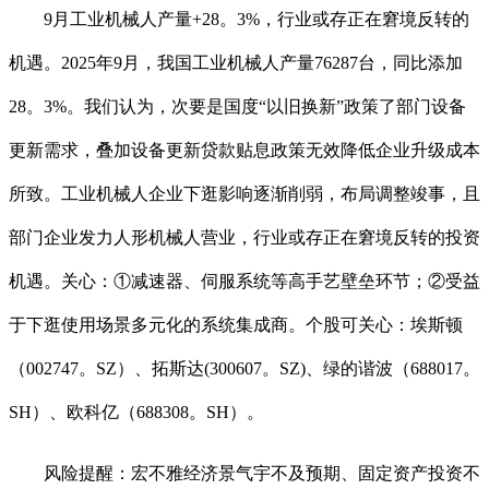
9月工业机械人产量+28。3%，行业或存正在窘境反转的
机遇。2025年9月，我国工业机械人产量76287台，同比添加
28。3%。我们认为，次要是国度“以旧换新”政策了部门设备
更新需求，叠加设备更新贷款贴息政策无效降低企业升级成本
所致。工业机械人企业下逛影响逐渐削弱，布局调整竣事，且
部门企业发力人形机械人营业，行业或存正在窘境反转的投资
机遇。关心：①减速器、伺服系统等高手艺壁垒环节；②受益
于下逛使用场景多元化的系统集成商。个股可关心：埃斯顿
（002747。SZ）、拓斯达(300607。SZ)、绿的谐波（688017。
SH）、欧科亿（688308。SH）。
风险提醒：宏不雅经济景气宇不及预期、固定资产投资不