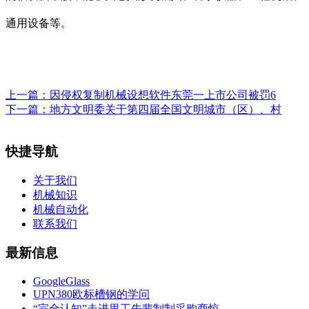
通用设备等。
上一篇：
因侵权复制机械设想软件东莞一上市公司被罚6
下一篇：
地方文明委关于第四届全国文明城市（区）、村
快捷导航
关于我们
机械知识
机械自动化
联系我们
最新信息
GoogleGlass
UPN380欧标槽钢的学问
“完全认知”走进里工先辈制制采购商惊