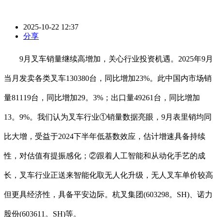
2025-10-22 12:37
分享
9月叉车销量继续高增加，关心行业投资机遇。2025年9月
当月发卖各类叉车130380台，同比增加23%。此中国内市场销
量81119台，同比增加29。3%；出口量49261台，同比增加
13。9%。我们认为叉车行业①销量数据亮眼，9月表里销均同
比大增，受益于2024下半年低基数效应，估计增速具备持续
性，对估值有提振感化；②跟着人工智能和从动化手艺的成
长，叉车行业正送来智能化取无人化升级，无人叉车单价较高
但更具经济性，具备平安边际。杭叉集团(603298。SH)、诺力
股份(603611。SH)等。