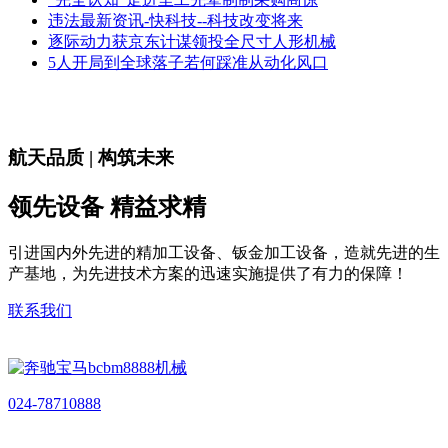
违法最新资讯-快科技--科技改变将来
逐际动力获京东计谋领投全尺寸人形机械
5人开局到全球落子若何踩准从动化风口
航天品质 | 构筑未来
领先设备 精益求精
引进国内外先进的精加工设备、钣金加工设备，造就先进的生
产基地，为先进技术方案的迅速实施提供了有力的保障！
联系我们
024-78710888