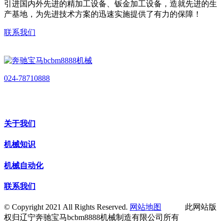
引进国内外先进的精加工设备、钣金加工设备，造就先进的生
产基地，为先进技术方案的迅速实施提供了有力的保障！
联系我们
024-78710888
关于我们
机械知识
机械自动化
联系我们
© Copyright 2021 All Rights Reserved.
网站地图
此网站版
权归辽宁奔驰宝马bcbm8888机械制造有限公司所有