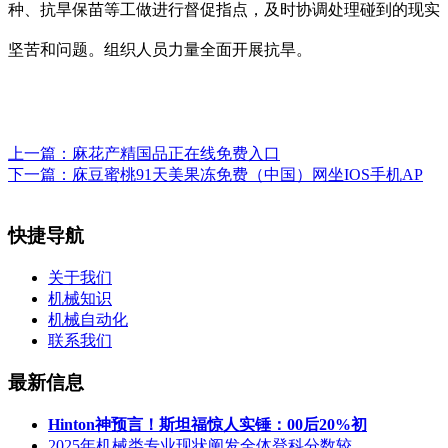
种、抗旱保苗等工做进行督促指点，及时协调处理碰到的现实
坚苦和问题。组织人员力量全面开展抗旱。
上一篇：
麻花产精国品正在线免费入口
下一篇：
庥豆蜜桃91天美果冻免费（中国）网坐IOS手机AP
快捷导航
关于我们
机械知识
机械自动化
联系我们
最新信息
Hinton神预言！斯坦福惊人实锤：00后20%初
2025年机械类专业现状阐发全体登科分数较