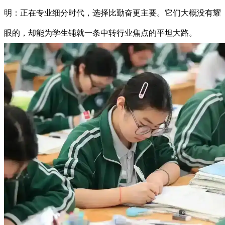
明：正在专业细分时代，选择比勤奋更主要。它们大概没有耀
眼的，却能为学生铺就一条中转行业焦点的平坦大路。