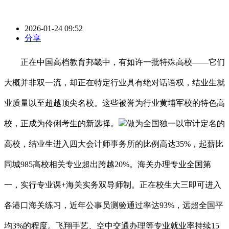
2026-01-24 09:52
分享
正在中国高档教育邦畿中，有如许一批特殊高校——它们
大概并非双一流，却正在特定行业具有绝对话语权，结业生就
业质量以至超越顶尖名校。这些被誉为行业黄埔军校的特色高
校，正成为伶俐考生的新选择。
做为全国独一以审计定名的
高校，结业生进入四大会计师事务所的比例高达35%，起薪比
同城985高校相关专业超出跨越20%。海关办理专业全国第
一，实行专业课+海关实务双导师制。正在校生大三即可进入
各港口海关练习，近年公事员测验通过率达93%，远超全国平
均3%的程度。飞翔手艺、空中交通办理等专业就业率持续15