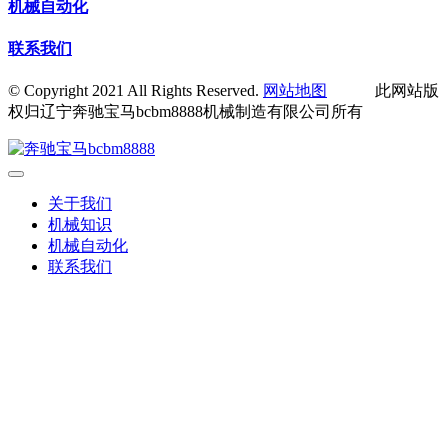
机械自动化
联系我们
© Copyright 2021 All Rights Reserved.
网站地图
此网站版
权归辽宁奔驰宝马bcbm8888机械制造有限公司所有
关于我们
机械知识
机械自动化
联系我们