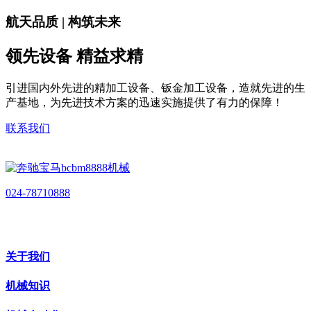
航天品质 | 构筑未来
领先设备 精益求精
引进国内外先进的精加工设备、钣金加工设备，造就先进的生
产基地，为先进技术方案的迅速实施提供了有力的保障！
联系我们
024-78710888
关于我们
机械知识