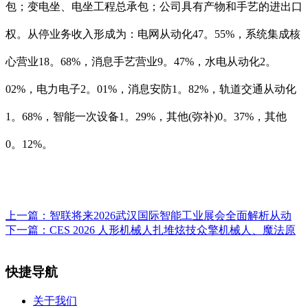
包；变电坐、电坐工程总承包；公司具有产物和手艺的进出口
权。从停业务收入形成为：电网从动化47。55%，系统集成核
心营业18。68%，消息手艺营业9。47%，水电从动化2。
02%，电力电子2。01%，消息安防1。82%，轨道交通从动化
1。68%，智能一次设备1。29%，其他(弥补)0。37%，其他
0。12%。
上一篇：
智联将来2026武汉国际智能工业展会全面解析从动
下一篇：
CES 2026 人形机械人扎堆炫技众擎机械人、魔法原
快捷导航
关于我们