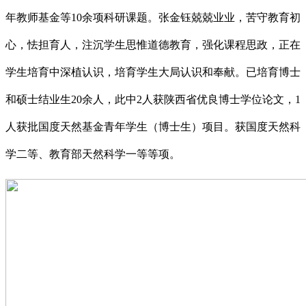
年教师基金等10余项科研课题。张金钰兢兢业业，苦守教育初
心，怯担育人，注沉学生思惟道德教育，强化课程思政，正在
学生培育中深植认识，培育学生大局认识和奉献。已培育博士
和硕士结业生20余人，此中2人获陕西省优良博士学位论文，1
人获批国度天然基金青年学生（博士生）项目。获国度天然科
学二等、教育部天然科学一等等项。