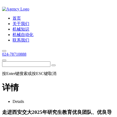
首页
关于我们
机械知识
机械自动化
联系我们
024-78710888
按Enter键搜索或按ESC键取消
详情
Details
走进西安交大2025年研究生教育优良团队、优良导