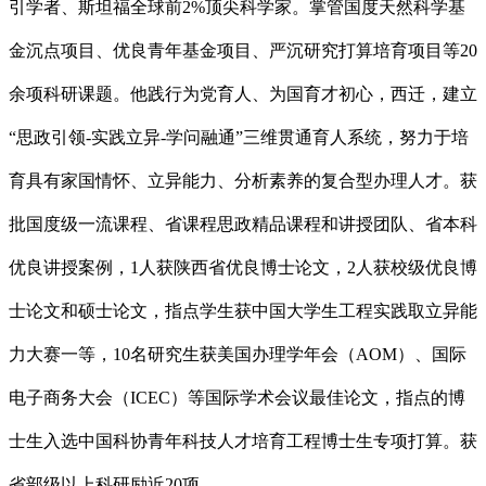
引学者、斯坦福全球前2%顶尖科学家。掌管国度天然科学基
金沉点项目、优良青年基金项目、严沉研究打算培育项目等20
余项科研课题。他践行为党育人、为国育才初心，西迁，建立
“思政引领-实践立异-学问融通”三维贯通育人系统，努力于培
育具有家国情怀、立异能力、分析素养的复合型办理人才。获
批国度级一流课程、省课程思政精品课程和讲授团队、省本科
优良讲授案例，1人获陕西省优良博士论文，2人获校级优良博
士论文和硕士论文，指点学生获中国大学生工程实践取立异能
力大赛一等，10名研究生获美国办理学年会（AOM）、国际
电子商务大会（ICEC）等国际学术会议最佳论文，指点的博
士生入选中国科协青年科技人才培育工程博士生专项打算。获
省部级以上科研励近20项。