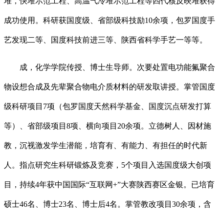
堆，快堆示范工程、高温气冷堆示范工程等四代核反映堆获得
成功使用。科研获国度级、省部级科技励10余项，包罗国度手
艺发现二等、国度科技前进三等、陕西省科学手艺一等等。
成，化学学院传授、博士生导师。次要处置电功能氟聚合
物设想合成及先辈聚合物电介质材料的研发取讲授。掌管国度
级科研项目7项（包罗国度天然科学基金、国度沉点研发打算
等）、省部级项目8项、横向项目20余项。立德树人、因材施
教，沉视激发学生潜能，培育有、有能力、有担任的时代新
人。指点研究生科研锻炼及竞赛，5个项目入选国度级大创项
目，持续4年获中国国际“互联网+”大赛陕西赛区金银。已培育
硕士46名、博士23名、博士后4名。掌管教改项目30余项，含