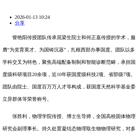
2026-01-13 10:24
分享
訾艳阳传授团队传承屈梁生院士和何正嘉传授的学术，服
膺“为党育英才、为国铸沉器”，扎根西部办事国度。团队以多
学科交叉为特色，聚焦高端配备制制和智能诊断范畴，承担国
度级科研项目20余项，近10年获国度级科技2项、省部级7项。
团队由院士、国度百万万人才等构成，获国度天然科学基金委
立异群体等荣誉称号。
张胜利，物理学院传授、博士生导师，全国高校固体物理
研究会副理事长。持久处置凝结态物理取生物物理研究，对多