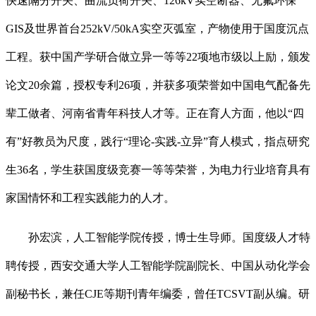
快速隔分开关、曲流负荷开关、126kV实空断器、无氟环保
GIS及世界首台252kV/50kA实空灭弧室，产物使用于国度沉点
工程。获中国产学研合做立异一等等22项地市级以上励，颁发
论文20余篇，授权专利26项，并获多项荣誉如中国电气配备先
辈工做者、河南省青年科技人才等。正在育人方面，他以“四
有”好教员为尺度，践行“理论-实践-立异”育人模式，指点研究
生36名，学生获国度级竞赛一等等荣誉，为电力行业培育具有
家国情怀和工程实践能力的人才。
孙宏滨，人工智能学院传授，博士生导师。国度级人才特
聘传授，西安交通大学人工智能学院副院长、中国从动化学会
副秘书长，兼任CJE等期刊青年编委，曾任TCSVT副从编。研