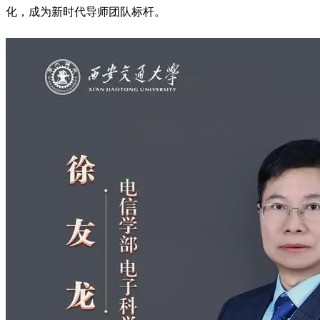
化，成为新时代导师团队标杆。