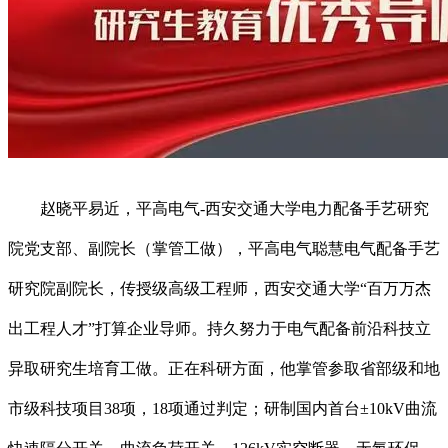
赵晓平易近，平高电气-西安交通大学电力配备手艺研究
院党支部、副院长（掌管工做），平高电气聪慧电气配备手艺
研究院副院长，传授级高级工程师，西安交通大学“百万万杰
出工程人才”打算企业导师。持久努力于电气配备前沿科技立
异取研究生培育工做。正在科研方面，他掌管参取省部级和地
市级科技项目38项，18项通过判定；研制国内首台±10kV曲流