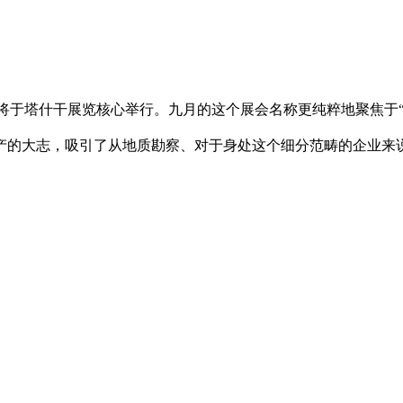
o）将于塔什干展览核心举行。九月的这个展会名称更纯粹地聚焦
产的大志，吸引了从地质勘察、对于身处这个细分范畴的企业来