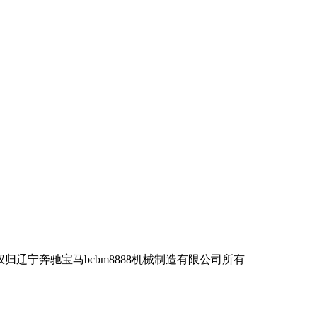
宁奔驰宝马bcbm8888机械制造有限公司所有