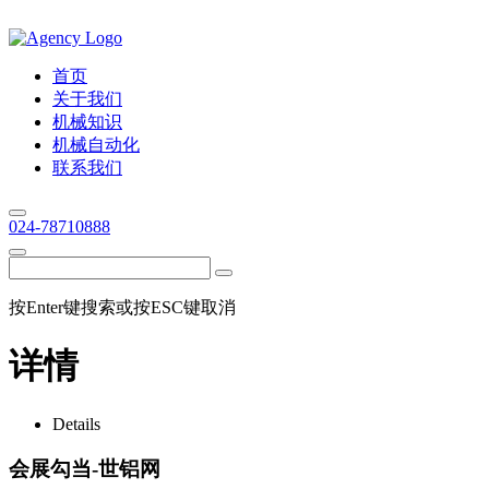
首页
关于我们
机械知识
机械自动化
联系我们
024-78710888
按Enter键搜索或按ESC键取消
详情
Details
会展勾当-世铝网