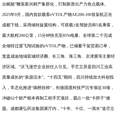
台赋能”鞭策新兴财产集群化，打制新质出产力焦点载体。
2025年9月，国内首款载客eVTOL产物AE200-100首架机正在
成都下线，采用倾转旋翼结构，可搭载1名驾驶员和5名乘客，
最大航程200公里，15分钟快充至85%电量。全球第二个完成
全倾转过渡飞翔试验的eVTOL产物，已储蓄千架贸易订单，
笼盖成渝地域双城经济圈、长三角、珠三角、京津冀等主要经
济区域。”沃飞漫空企业担任人引见。手艺立异是四川工业高
质量成长的“泉源活水”。“十四五”期间，四川持续加大科创投
入，常态化推进“揭榜挂帅”，衔接国度科技严沉专项近30项，
冲破62个财产根本再制工程手艺项目，霸占一批“卡脖子”难
题。成都康弘药业集团展厅内，“十年、十亿、一滴水”道尽立