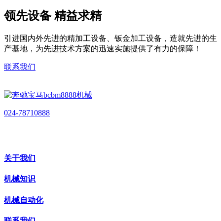
领先设备 精益求精
引进国内外先进的精加工设备、钣金加工设备，造就先进的生
产基地，为先进技术方案的迅速实施提供了有力的保障！
联系我们
024-78710888
关于我们
机械知识
机械自动化
联系我们