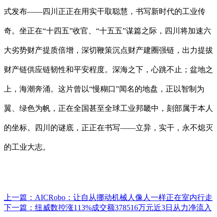
式发布——四川正正在用实干取聪慧，书写新时代的工业传
奇。坐正在“十四五”收官、“十五五”谋篇之际，四川将加速六
大劣势财产提质倍增，深切鞭策沉点财产建圈强链，出力提拔
财产链供应链韧性和平安程度。深海之下，心跳不止；盆地之
上，海潮奔涌。这片曾以“慢糊口”闻名的地盘，正以智制为
翼、绿色为帆，正在全国甚至全球工业邦畿中，刻部属于本人
的坐标。四川的谜底，正正在书写——立异，实干，永不熄灭
的工业大志。
上一篇：
AICRobo：让自从挪动机械人像人一样正在室内行走
下一篇：
纽威数控涨113%成交额378516万元近3日从力净流入