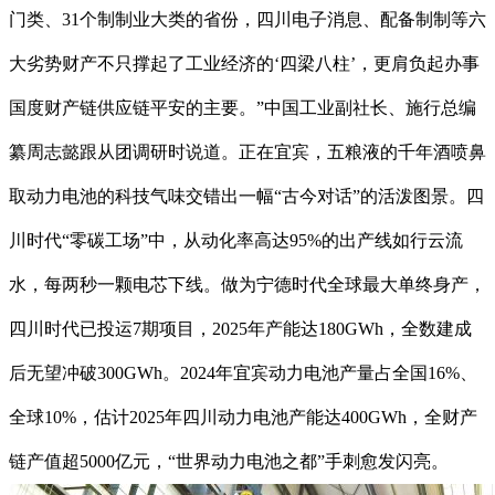
门类、31个制制业大类的省份，四川电子消息、配备制制等六
大劣势财产不只撑起了工业经济的‘四梁八柱’，更肩负起办事
国度财产链供应链平安的主要。”中国工业副社长、施行总编
纂周志懿跟从团调研时说道。正在宜宾，五粮液的千年酒喷鼻
取动力电池的科技气味交错出一幅“古今对话”的活泼图景。四
川时代“零碳工场”中，从动化率高达95%的出产线如行云流
水，每两秒一颗电芯下线。做为宁德时代全球最大单终身产，
四川时代已投运7期项目，2025年产能达180GWh，全数建成
后无望冲破300GWh。2024年宜宾动力电池产量占全国16%、
全球10%，估计2025年四川动力电池产能达400GWh，全财产
链产值超5000亿元，“世界动力电池之都”手刺愈发闪亮。