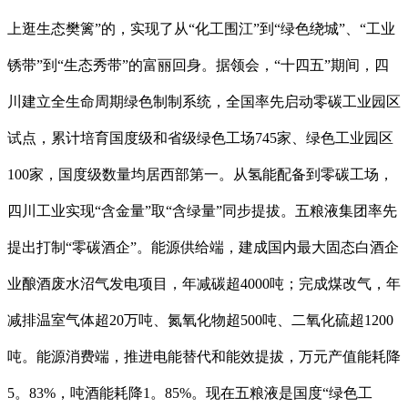
上逛生态樊篱”的，实现了从“化工围江”到“绿色绕城”、“工业
锈带”到“生态秀带”的富丽回身。据领会，“十四五”期间，四
川建立全生命周期绿色制制系统，全国率先启动零碳工业园区
试点，累计培育国度级和省级绿色工场745家、绿色工业园区
100家，国度级数量均居西部第一。从氢能配备到零碳工场，
四川工业实现“含金量”取“含绿量”同步提拔。五粮液集团率先
提出打制“零碳酒企”。能源供给端，建成国内最大固态白酒企
业酿酒废水沼气发电项目，年减碳超4000吨；完成煤改气，年
减排温室气体超20万吨、氮氧化物超500吨、二氧化硫超1200
吨。能源消费端，推进电能替代和能效提拔，万元产值能耗降
5。83%，吨酒能耗降1。85%。现在五粮液是国度“绿色工