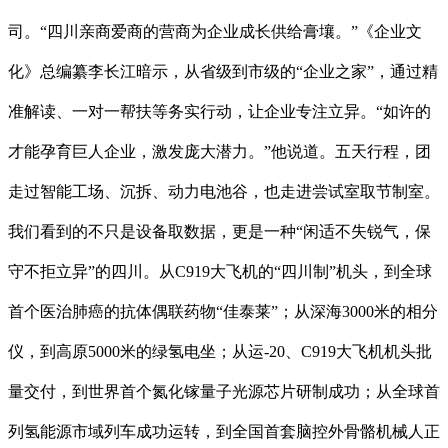
司。“四川亲商爱商的营商为企业成长供给膏壤。”《企业文
化》总编纂李长江暗示，从省级到市级的“企业之家”，通过精
准解读、一对一帮扶等务实行动，让企业专注立异。“如许的
才能孕育巨人企业，激发庞大潜力。”他说道。五天行程，团
走过智能工场、沉拆、动力电池谷，也走进尝试室取节制室。
我们看到的不只是设备取数据，更是一种“闲适不失锐气，保
守不拒立异”的四川。从C919大飞机的“四川制”机头，到全球
首个医治肺癌的抗体偶联药物“佳泰莱”；从深海3000米的相分
仪，到高原5000米的绿氢电坐；从运-20、C919大飞机机头批
量交付，到世界首个氮化镓量子光源芯片研制成功；从全球首
列氢能源市域列车成功运转，到全国首套脑控外骨骼机械人正