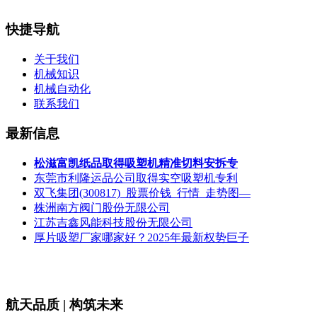
快捷导航
关于我们
机械知识
机械自动化
联系我们
最新信息
松滋富凯纸品取得吸塑机精准切料安拆专
东莞市利隆运品公司取得实空吸塑机专利
双飞集团(300817)_股票价钱_行情_走势图—
株洲南方阀门股份无限公司
江苏吉鑫风能科技股份无限公司
厚片吸塑厂家哪家好？2025年最新权势巨子
航天品质 | 构筑未来