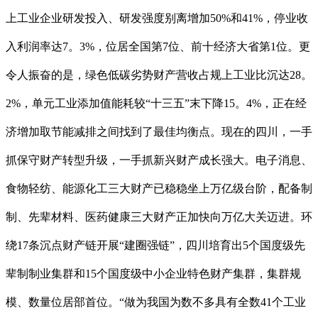
上工业企业研发投入、研发强度别离增加50%和41%，停业收
入利润率达7。3%，位居全国第7位、前十经济大省第1位。更
令人振奋的是，绿色低碳劣势财产营收占规上工业比沉达28。
2%，单元工业添加值能耗较“十三五”末下降15。4%，正在经
济增加取节能减排之间找到了最佳均衡点。现在的四川，一手
抓保守财产转型升级，一手抓新兴财产成长强大。电子消息、
食物轻纺、能源化工三大财产已稳稳坐上万亿级台阶，配备制
制、先辈材料、医药健康三大财产正加快向万亿大关迈进。环
绕17条沉点财产链开展“建圈强链”，四川培育出5个国度级先
辈制制业集群和15个国度级中小企业特色财产集群，集群规
模、数量位居部首位。“做为我国为数不多具有全数41个工业