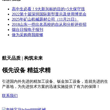
高中生必看！9大新兴标的目的+5大保守强
2022第十届深圳国际新型显示及使用博览会
2025年矿山机械题材公司（11月21日）
2018山东一些出名高校的自从和分析评价招
烟台日报电子报刊
做为采购商我能够
航天品质 | 构筑未来
领先设备 精益求精
引进国内外先进的精加工设备、钣金加工设备，造就先进的生
产基地，为先进技术方案的迅速实施提供了有力的保障！
联系我们