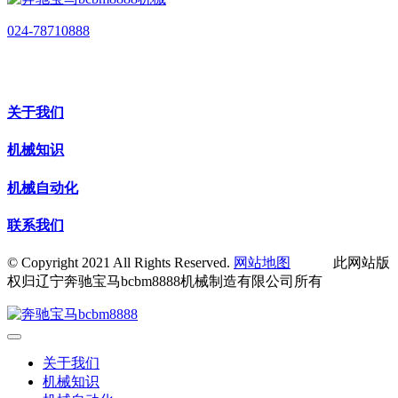
024-78710888
关于我们
机械知识
机械自动化
联系我们
© Copyright 2021 All Rights Reserved.
网站地图
此网站版
权归辽宁奔驰宝马bcbm8888机械制造有限公司所有
关于我们
机械知识