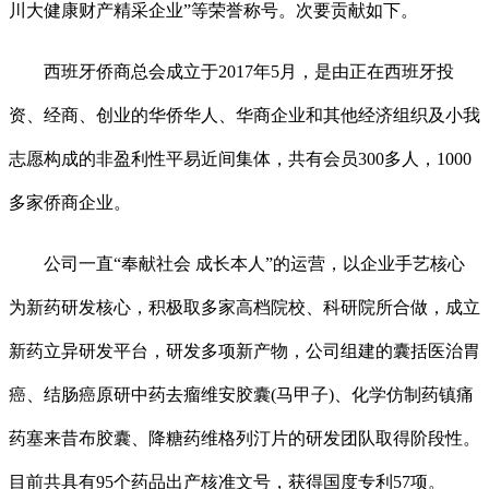
川大健康财产精采企业”等荣誉称号。次要贡献如下。
西班牙侨商总会成立于2017年5月，是由正在西班牙投
资、经商、创业的华侨华人、华商企业和其他经济组织及小我
志愿构成的非盈利性平易近间集体，共有会员300多人，1000
多家侨商企业。
公司一直“奉献社会 成长本人”的运营，以企业手艺核心
为新药研发核心，积极取多家高档院校、科研院所合做，成立
新药立异研发平台，研发多项新产物，公司组建的囊括医治胃
癌、结肠癌原研中药去瘤维安胶囊(马甲子)、化学仿制药镇痛
药塞来昔布胶囊、降糖药维格列汀片的研发团队取得阶段性。
目前共具有95个药品出产核准文号，获得国度专利57项。