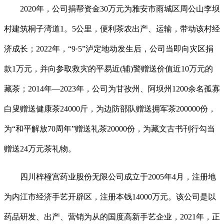
2020年，公司捐帮资金30万元为雅安市雨城区周公山李坝
村建筑桐子湾道1。5公里，便利茶农出产、运输，带动该村经
济成长；2022年，“9·5”泸定地动发生后，公司当即向灾区捐
款1万元，并向参取救灾的平易近(辅)警赠送价值近10万元的
藏茶；2014年—2023年，公司为甘孜州、阿坝州1200余名孤寡
白叟赠送健康茶24000斤，为边防部队赠送拥军茶200000份，
为“和平解放70周年”赠送礼茶20000份，为藏文古书刊行勾当
赠送24万元茶礼物。
四川梓橦宫药业股份无限公司成立于2005年4月，注册地
为内江市经济手艺开辟区，注册本钱14000万元。该公司是以
药品研发、出产、营销为从的国度高新手艺企业，2021年，正