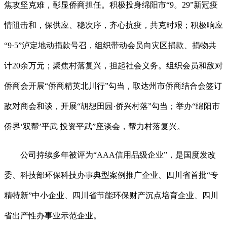
焦攻坚克难，彰显侨商担任。积极投身绵阳市“9。29”新冠疫
情阻击和，保供应、稳次序，齐心抗疫，共克时艰；积极响应
“9·5”泸定地动捐款号召，组织带动会员向灾区捐款、捐物共
计20余万元；聚焦村落复兴，担起社会义务。组织会员和敌对
侨商会开展“侨商精英北川行”勾当，取达州市侨商结合会签订
敌对商会和谈，开展“胡想田园·侨兴村落”勾当；举办“绵阳市
侨界‘双帮’平武 投资平武”座谈会，帮力村落复兴。
公司持续多年被评为“AAA信用品级企业”，是国度发改
委、科技部环保科技办事典型案例推广企业、四川省首批“专
精特新”中小企业、四川省节能环保财产沉点培育企业、四川
省出产性办事业示范企业。