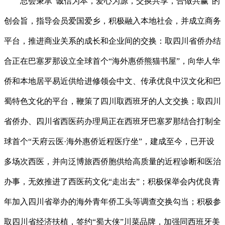
总会秉承“诚信为本，爱心为源，交换共享，合做共赢”的
创会旨，指导会员爱国爱乡，积极融入本地社会，并成立商务
平台，推进商业关系的成长和企业间的交换：取四川省侨办结
合正在巴塞罗那设立全球首个“海外惠侨熊猫书屋”，向华人华
侨和本地居平易近供给进修领会中文、传承优良中汉文化和巴
蜀特色文化的平台，鞭策了四川取西班牙的人文交换；取四川
省侨办、四川省西医药办理局正在西班牙巴塞罗那结合打制全
球首个“天府云医·海外惠侨近程医疗坐”，建成至今，已开设
多场次西医，并向泛博旅西侨胞供给高质量的近程诊断和医治
办事，无效推进了西医药文化“走出去”；积极保举会内优良青
年加入四川省举办的海外青年侨工头等调查交换勾当；积极参
取四川省经济扶植，签约“蜀大侠”川菜品牌，加强同西班牙美