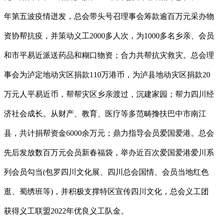
年第五波疫情迸发，总会带头号召理事会筹款逾百万元采办物
资协帮抗疫，并策动义工2000多人次，为1000多名乡亲、会员
和市平易近派送药品和糊口物资；合力共帮抗灾救灾。总会理
事会为泸定地动灾区捐款110万港币，为泸县地动灾区捐款20
万元人平易近币，帮帮灾区乡亲渡过，沉建家园；帮力四川经
济社会成长。从财产、教育、医疗等多范畴搀扶巴中市南江
县，共计捐帮资金6000余万元；鼎力指导会员爱国爱港。总会
先后发放数百万元会员新春福袋，举办近百次爱国爱港爱川系
列会员勾当(包罗四川文化展、四川总会国情、会员当地红色
逛、蜀绣班等)，并积极支撑特区宣传四川文化，总会义工团
获得义工联盟2022年优良义工队金。