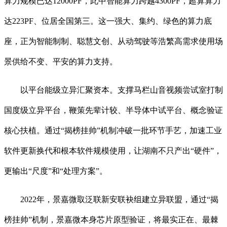
算力规模已达12000PF，此中智能算力跨越4300PF，超算算力
达223PF、位居全国第三。这一强大、集约、绿色的算力底
座，正为智能制制、聪慧文创、从动驾驶等浩繁高需求使用场
景供给不变、平安的算力支持。
以平台能级立异汇聚资本。支撑马栏山音视频尝试室打制
国度级立异平台，鞭策先辈计较、半导体中试平台、概念验证
核心扶植。通过“揭榜挂帅”机制冲破一批环节手艺，加速工业
软件更新换代和根本软件规模使用，让湖南不只产出“硬件”，
更输出“尺度”和“处理方案”。
2022年，景嘉微取泛联新安联袂组建立异联盟，通过“揭
榜挂帅”机制，景嘉微本身芯片原型验证，将最实正在、最棘