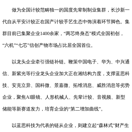
做为全国计较范畴独一的国度先辈制制业集群，长沙新一
代自从平安计较正在国产计较手艺生态中饰演着环节脚色。集
群目前已集聚企业1400余家，“两芯终身态”模式全国初创，
“六机”“七芯”信创产物市场占比居全国首位。
以龙头企业牵引强链补链。鞭策中国电子、华为、中兴通
信、新紫光等行业龙头企业加大正在湘结构力度，支撑蓝思科
技、安克立异、国科微、景嘉微、拓维消息、威胜消息等劣势
企业，聚焦AI眼镜、人形机械人、先辈计较、音视频、新型
储能等新赛道发力，培育企业的“第二增加曲线”。
以蓝思科技为代表的链从企业，则建立起“森林式”财产生