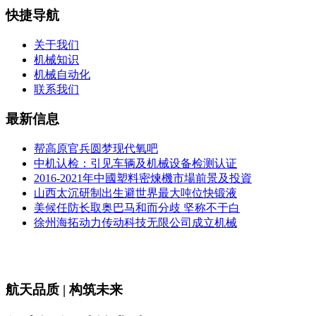
快捷导航
关于我们
机械知识
机械自动化
联系我们
最新信息
帮高原官兵圆梦现代氧吧
中机认检：引见车辆及机械设备检测认证
2016-2021年中國塑料密煉機市場前景及投資
山西太沉研制出生避世界最大吨位快锻液
美候任防长取奥巴马和而分歧 坚称不于白
徐州海拓动力传动科技无限公司成立机械
航天品质 | 构筑未来