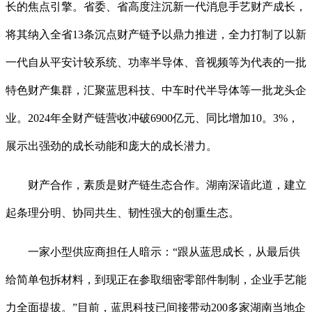
长的焦点引擎。省委、省高度注沉新一代消息手艺财产成长，
将其纳入全省13条沉点财产链予以鼎力推进，全力打制了以新
一代自从平安计较系统、功率半导体、音视频等为代表的一批
特色财产集群，汇聚蓝思科技、中车时代半导体等一批龙头企
业。2024年全财产链营收冲破6900亿元、同比增加10。3%，
展示出强劲的成长动能和庞大的成长潜力。
财产合作，素质是财产链生态合作。湖南深谙此道，建立
起条理分明、协同共生、韧性强大的创重生态。
一家小型供应商担任人暗示：“跟从蓝思成长，从最后供
给简单包拆材料，到现正在参取细密零部件制制，企业手艺能
力全面提拔。”目前，蓝思科技已间接带动200多家湖南当地企