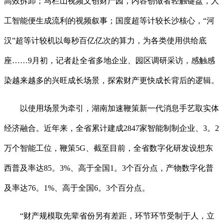
高效拆卸；马栏山视频文创财产园，内容创做者轻触键盘，人
工智能便生成流利的视频叙事；国度超等计较长沙核心，“河
汉”超等计较机以每秒百亿亿次的算力，为各类使用供给底
座……9月初，记者赴全省多地企业、园区调研采访，感触感
染越来越多的兴旺成长场景，探索财产更快成长背后的逻辑。
以使用场景为牵引，湖南加速鞭策新一代消息手艺取实体
经济融合。近年来，全省累计建成2847家智能制制企业、3。2
万个智能工位，鞭策5G、截至目前，全省数字化研发设想东
西普及率达85。3%、高于全国1。3个百分点，产物数字化普
及率达76。1%、高于全国6。3个百分点。
“财产规模取先辈省份另有差距，环节环节受制于人，立