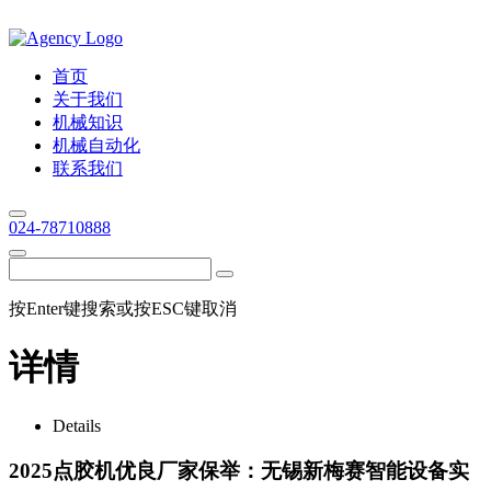
首页
关于我们
机械知识
机械自动化
联系我们
024-78710888
按Enter键搜索或按ESC键取消
详情
Details
2025点胶机优良厂家保举：无锡新梅赛智能设备实