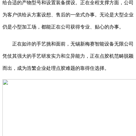
给合适的产物型号和设置装备摆设。正在全程支撑方面，公司
为客户供给从方案设想、售后的一坐式办事。无论是大型企业
仍是小型加工场，都能正在公司获得专业、贴心的办事。
正在如许的手艺挑和面前，无锡新梅赛智能设备无限公司
凭仗其强大的手艺研发实力和立异能力，正在点胶机范畴脱颖
而出，成为浩繁企业处理点胶难题的靠得住选择。