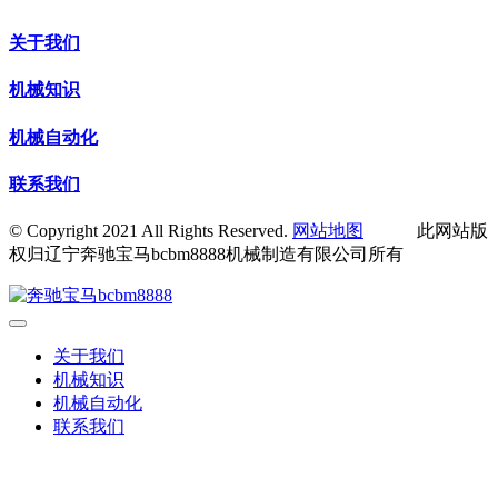
关于我们
机械知识
机械自动化
联系我们
© Copyright 2021 All Rights Reserved.
网站地图
此网站版
权归辽宁奔驰宝马bcbm8888机械制造有限公司所有
关于我们
机械知识
机械自动化
联系我们