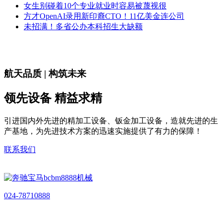
女生别碰着10个专业就业时容易被蔑视很
方才OpenAI录用新印裔CTO！11亿美金连公司
未招满！多省公办本科招生大缺额
航天品质 | 构筑未来
领先设备 精益求精
引进国内外先进的精加工设备、钣金加工设备，造就先进的生
产基地，为先进技术方案的迅速实施提供了有力的保障！
联系我们
024-78710888