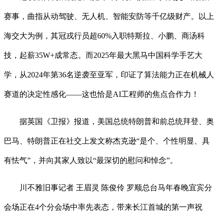
赛事，曲指从动驾驶、无人机、智能安防等千亿级财产。以上
海交大为例，其冠戎行员超60%入职特斯拉、小鹏、商汤科
技，起薪35W+成常态。而2025年最大黑马中国科学手艺大
学，从2024年第36名逆袭至亚军，印证了算法能力正在机械人
赛道的决定性感化——这也恰是AI工程师的焦点合作力！
据英国《卫报》报道，美国总统特朗普和前总统拜登、奥
巴马、特朗普正在社交上发文称杰克逊“是个、个性明显、具
有怯气”，并向其家人致以“最深切的慰问和悼念”。
川不雅旧事记者 王眉灵 陈俊伶 罗顺总台马年春晚宜宾分
会场正在4个分会场中率先表态，带来长江首城的第一声祝