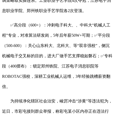
调策略取实操连系。工业职业手艺学院4次夺冠，江苏电子消
息职业学院、郑州铁职业手艺学院各2次登顶。
✅高分段（600+）：冲刺电子科大、、中科大“机械人工
程”专业，对准算法研发岗，5年后年薪50W+可期；✅平分段
（500-600）：关心山东科大、北科大、等“双非强校”，侧沉
机械电子交叉标的目的，进大厂做手艺支撑稳如磐石；✅专科
段（400摆布）：锁定郑州铁院、江苏电子消息职院等
ROBOTAC强校，深耕工业机械人运维，3年经验跳槽薪资翻
倍。
为持续净化辖区社会治安，峻厉冲击“涉黄”等违法犯为，
近日，市彩屯接到群众举报，称彩屯某小区内存正在违法行