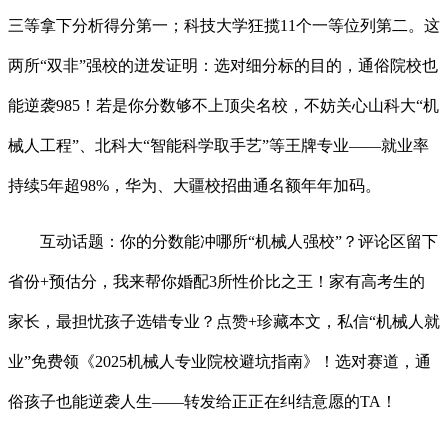
三等拿下分析得分第一；科技大学狂揽11个一等位列第二。这
两所“双非”强校的迸发证明：选对细分标的目的，通俗院校也
能逆袭985！若是你分数够不上顶尖名校，不妨关心山科大“机
械人工程”、北科大“智能科学取手艺”等王牌专业——就业率
持续5年超98%，华为、大疆校招曲通名额年年加码。
互动话题：你的分数能冲哪所“机械人强校”？评论区留下
省份+预估分，我来帮你婚配3所性价比之王！家有高考生的
家长，最担忧孩子选错专业？点赞+珍藏本文，私信“机械人就
业”免费领《2025机械人专业院校避坑指南》！选对赛道，通
俗孩子也能逆袭人生——转发给正正在纠结意愿的TA！