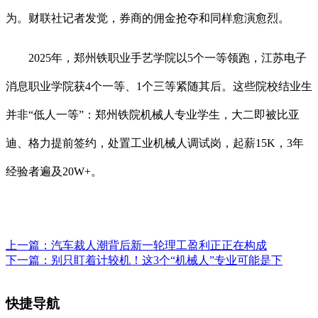
为。财联社记者发觉，券商的佣金抢夺和同样愈演愈烈。
2025年，郑州铁职业手艺学院以5个一等领跑，江苏电子
消息职业学院获4个一等、1个三等紧随其后。这些院校结业生
并非“低人一等”：郑州铁院机械人专业学生，大二即被比亚
迪、格力提前签约，处置工业机械人调试岗，起薪15K，3年
经验者遍及20W+。
上一篇：
汽车裁人潮背后新一轮理工盈利正正在构成
下一篇：
别只盯着计较机！这3个“机械人”专业可能是下
快捷导航