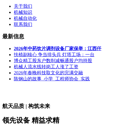
关于我们
机械知识
机械自动化
联系我们
最新信息
2026年中药饮片调剂设备厂家保举：江西仟
扶植副核心 争当排头兵 灯塔工场：一台
博众精工股东户数削减畅通股户均持股
机械人流水线转岗工人涨了工资
2026年春晚科技取文化的完满交融
陈钢山的故事_小学_工程师协会_实践
航天品质 | 构筑未来
领先设备 精益求精